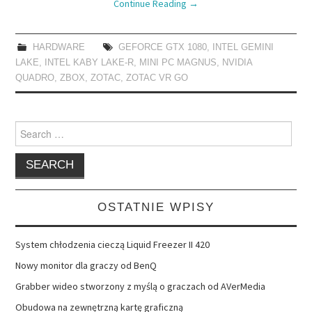
Continue Reading
→
HARDWARE
GEFORCE GTX 1080
,
INTEL GEMINI
LAKE
,
INTEL KABY LAKE-R
,
MINI PC MAGNUS
,
NVIDIA
QUADRO
,
ZBOX
,
ZOTAC
,
ZOTAC VR GO
Search
for:
OSTATNIE WPISY
System chłodzenia cieczą Liquid Freezer II 420
Nowy monitor dla graczy od BenQ
Grabber wideo stworzony z myślą o graczach od AVerMedia
Obudowa na zewnętrzną kartę graficzną