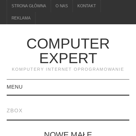
STRONA GŁÓWNA
O NAS
KONTAKT
REKLAMA
COMPUTER
EXPERT
KOMPUTERY INTERNET OPROGRAMOWANIE
MENU
PAMIĘĆ
ZBOX
DRUKARKI
MONITORY
NOWE MAŁE