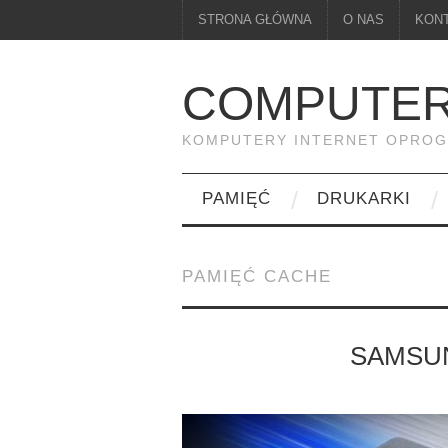
STRONA GŁÓWNA
O NAS
KON
COMPUTER
KOMPUTERY INTERNET OPRO
PAMIĘĆ
DRUKARKI
PAMIĘĆ CACHE
SAMSUN