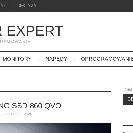
TAKT
REKLAMA
 EXPERT
GRAMOWANIE
MONITORY
NAPĘDY
OPROGRAMOWANI
Searc
for:
G SSD 860 QVO
23 LUTEGO, 2026