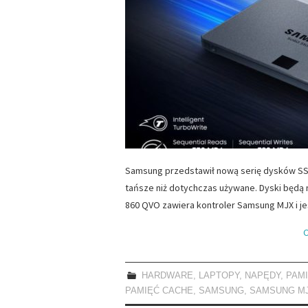
Samsung przedstawił nową serię dysków SSD
tańsze niż dotychczas używane. Dyski będą 
860 QVO zawiera kontroler Samsung MJX i j
C
HARDWARE
,
LAPTOPY
,
NAPĘDY
,
PAM
PAMIĘĆ CACHE
,
SAMSUNG
,
SAMSUNG M