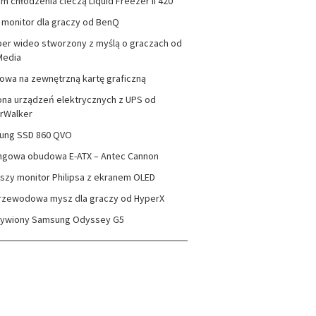
m chłodzenia cieczą Liquid Freezer II 420
monitor dla graczy od BenQ
er wideo stworzony z myślą o graczach od
Media
wa na zewnętrzną kartę graficzną
na urządzeń elektrycznych z UPS od
rWalker
ung SSD 860 QVO
ngowa obudowa E-ATX – Antec Cannon
szy monitor Philipsa z ekranem OLED
rzewodowa mysz dla graczy od HyperX
zywiony Samsung Odyssey G5