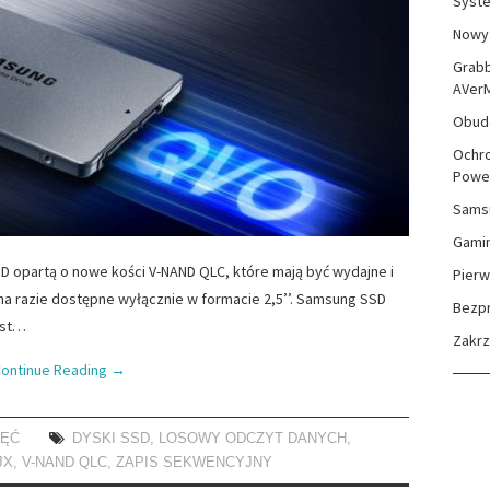
Syste
Nowy 
Grabb
AVer
Obudo
Ochro
Powe
Sams
Gami
 opartą o nowe kości V-NAND QLC, które mają być wydajne i
Pierw
na razie dostępne wyłącznie w formacie 2,5’’. Samsung SSD
Bezp
est…
Zakr
ontinue Reading
→
IĘĆ
DYSKI SSD
,
LOSOWY ODCZYT DANYCH
,
JX
,
V-NAND QLC
,
ZAPIS SEKWENCYJNY