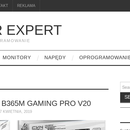
TAKT
REKLAMA
 EXPERT
GRAMOWANIE
MONITORY
NAPĘDY
OPROGRAMOWANI
Searc
for:
B365M GAMING PRO V20
7 KWIETNIA, 2019