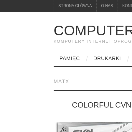
STRONA GŁÓWNA
O NAS
KON
COMPUTER
KOMPUTERY INTERNET OPRO
PAMIĘĆ
DRUKARKI
MATX
COLORFUL CVN 