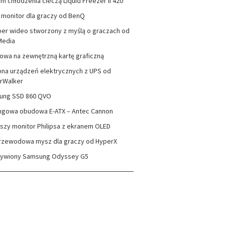
m chłodzenia cieczą Liquid Freezer II 420
monitor dla graczy od BenQ
er wideo stworzony z myślą o graczach od
Media
wa na zewnętrzną kartę graficzną
na urządzeń elektrycznych z UPS od
rWalker
ung SSD 860 QVO
ngowa obudowa E-ATX – Antec Cannon
szy monitor Philipsa z ekranem OLED
rzewodowa mysz dla graczy od HyperX
zywiony Samsung Odyssey G5