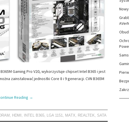
Syste
Nowy 
Grabb
AVer
Obudo
Ochro
Powe
Sams
Gami
 B365M Gaming Pro V20, wykorzystuje chipset Intel B365 i jest
Pierw
żna zainstalować jednostki Core 8 i 9 generacji. CVN B365M
Bezp
Zakr
ontinue Reading
→
 DRAM
,
HDMI
,
INTEL B365
,
LGA 1151
,
MATX
,
REALTEK
,
SATA