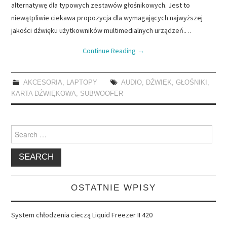
alternatywę dla typowych zestawów głośnikowych. Jest to
niewątpliwie ciekawa propozycja dla wymagających najwyższej
jakości dźwięku użytkowników multimedialnych urządzeń.…
Continue Reading
→
AKCESORIA
,
LAPTOPY
AUDIO
,
DŹWIĘK
,
GŁOŚNIKI
,
KARTA DŹWIĘKOWA
,
SUBWOOFER
Search
for:
OSTATNIE WPISY
System chłodzenia cieczą Liquid Freezer II 420