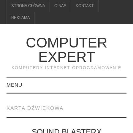
STRONA GŁÓWNA
O NAS
KONTAKT
REKLAMA
COMPUTER
EXPERT
KOMPUTERY INTERNET OPROGRAMOWANIE
MENU
PAMIĘĆ
KARTA DŹWIĘKOWA
DRUKARKI
MONITORY
SOUND BLASTERX