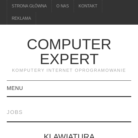
STRONA GŁÓWNA
O NAS
KONTAKT
REKLAMA
COMPUTER
EXPERT
KOMPUTERY INTERNET OPROGRAMOWANIE
MENU
PAMIĘĆ
JOBS
DRUKARKI
MONITORY
KLAWIATURA