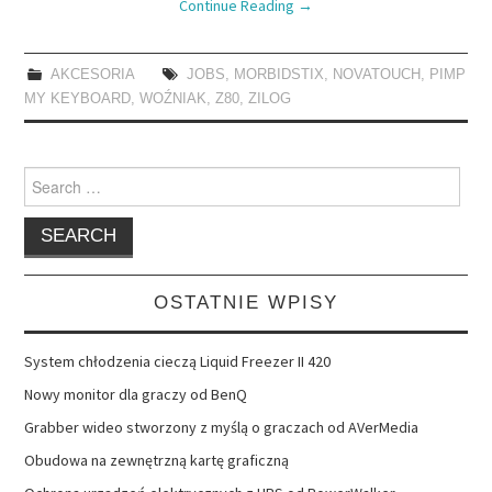
Continue Reading
→
AKCESORIA
JOBS
,
MORBIDSTIX
,
NOVATOUCH
,
PIMP
MY KEYBOARD
,
WOŹNIAK
,
Z80
,
ZILOG
Search
for:
OSTATNIE WPISY
System chłodzenia cieczą Liquid Freezer II 420
Nowy monitor dla graczy od BenQ
Grabber wideo stworzony z myślą o graczach od AVerMedia
Obudowa na zewnętrzną kartę graficzną