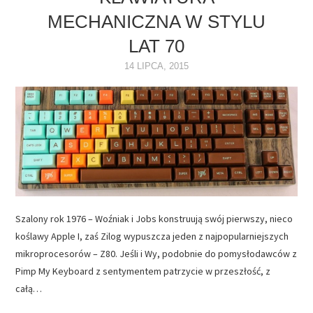
MECHANICZNA W STYLU
NAPĘDY
LAT 70
OPROGRAMOWANIE
14 LIPCA, 2015
INTERNET
Szalony rok 1976 – Woźniak i Jobs konstruują swój pierwszy, nieco
koślawy Apple I, zaś Zilog wypuszcza jeden z najpopularniejszych
mikroprocesorów – Z80. Jeśli i Wy, podobnie do pomysłodawców z
Pimp My Keyboard z sentymentem patrzycie w przeszłość, z
całą…