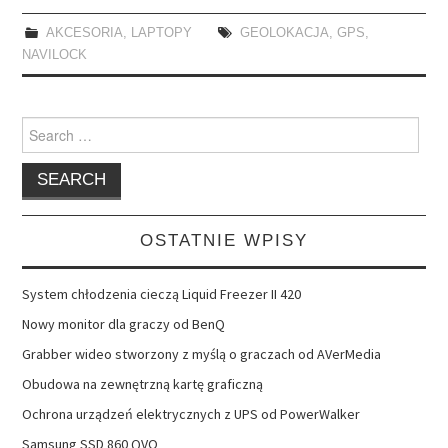
AKCESORIA
,
LAPTOPY
GEOLOKACJA
,
GPS
,
NAVILOCK
Search
for:
OSTATNIE WPISY
System chłodzenia cieczą Liquid Freezer II 420
Nowy monitor dla graczy od BenQ
Grabber wideo stworzony z myślą o graczach od AVerMedia
Obudowa na zewnętrzną kartę graficzną
Ochrona urządzeń elektrycznych z UPS od PowerWalker
Samsung SSD 860 QVO