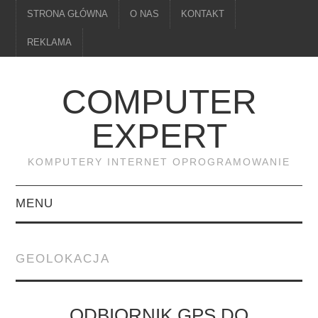
STRONA GŁÓWNA
O NAS
KONTAKT
REKLAMA
COMPUTER
EXPERT
KOMPUTERY INTERNET OPROGRAMOWANIE
MENU
PAMIĘĆ
GEOLOKACJA
DRUKARKI
MONITORY
ODBIORNIK GPS DO