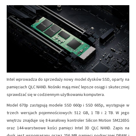
NAPĘDY
OPROGRAMOWANIE
INTERNET
Intel wprowadza do sprzedaży nowy model dysków SSD, oparty na
pamięciach QLC NAND. Nośniki mają mieć lepsze osiągi i skuteczniej
sprawdzać się w codziennym użytkowaniu komputera.
Model 670p zastępują modele SSD 660p i SSD 665p, występuje w
trzech wersjach pojemnościowych: 512 GB, 1 TB i 2 TB. W jego
wnętrzu znajduje się 8-kanałowy kontroler Silicon Motion SM2265G
oraz 144-warstwowe kości pamięci Intel 3D QLC NAND. Zapis na
dysk jest wspomagany przez 256 MB pamięci podręcznej DRAM i