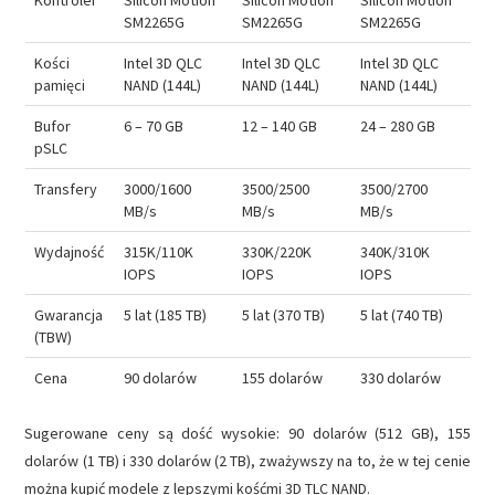
SM2265G
SM2265G
SM2265G
Kości
Intel 3D QLC
Intel 3D QLC
Intel 3D QLC
pamięci
NAND (144L)
NAND (144L)
NAND (144L)
Bufor
6 – 70 GB
12 – 140 GB
24 – 280 GB
pSLC
Transfery
3000/1600
3500/2500
3500/2700
MB/s
MB/s
MB/s
Wydajność
315K/110K
330K/220K
340K/310K
IOPS
IOPS
IOPS
Gwarancja
5 lat (185 TB)
5 lat (370 TB)
5 lat (740 TB)
(TBW)
Cena
90 dolarów
155 dolarów
330 dolarów
Sugerowane ceny są dość wysokie: 90 dolarów (512 GB), 155
dolarów (1 TB) i 330 dolarów (2 TB), zważywszy na to, że w tej cenie
można kupić modele z lepszymi kośćmi 3D TLC NAND.