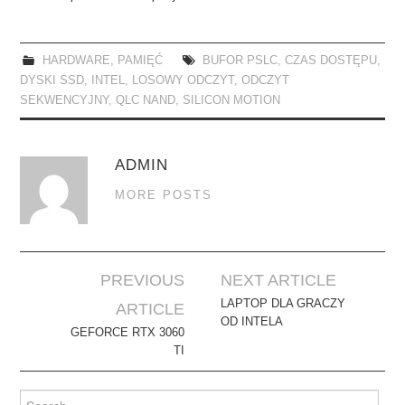
HARDWARE
,
PAMIĘĆ
BUFOR PSLC
,
CZAS DOSTĘPU
,
DYSKI SSD
,
INTEL
,
LOSOWY ODCZYT
,
ODCZYT
SEKWENCYJNY
,
QLC NAND
,
SILICON MOTION
ADMIN
MORE POSTS
Post
PREVIOUS
NEXT ARTICLE
navigation
LAPTOP DLA GRACZY
ARTICLE
OD INTELA
GEFORCE RTX 3060
TI
Search