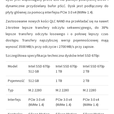
dynamicznie przydzielany bufor pSLC. Dysk jest podłączony do
płyty głównej za pomocą interfejsu PCIe 3.0 x4 (NVMe 1.4).
Zastosowanie nowych kości QLC NAND ma przekładać się na nawet
2-krotnie lepsze transfery odczytu sekwencyjnego, do 38%
lepsze transfery odczytu losowego i o połowę lepszy czas
dostępu. Transfery najszybszej wersji pojemnościowej mają
wynosić 3500 MB/s przy odczycie i 2700 MB/s przy zapisie.
Szczegółowa specyfikacja techniczna dysków Intel SSD 670p:
Model
Intel SSD 670p
Intel SSD 670p
Intel SSD 670p
512 GB
1 TB
2 TB
Pojemność
512 GB
1 TB
2 TB
Typ
M.2 2280
M.2 2280
M.2 2280
Interfejs
PCIe 3.0 x4
PCIe 3.0 x4
PCIe 3.0 x4
(NVMe 1.4)
(NVMe 1.4)
(NVMe 1.4)
Kontroler
Silicon Motion
Silicon Motion
Silicon Motion