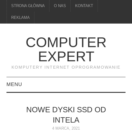
STRONA GŁÓWNA
O NAS
KONTAKT
REKLAMA
COMPUTER
EXPERT
KOMPUTERY INTERNET OPROGRAMOWANIE
MENU
PAMIĘĆ
NOWE DYSKI SSD OD
DRUKARKI
INTELA
MONITORY
4 MARCA, 2021