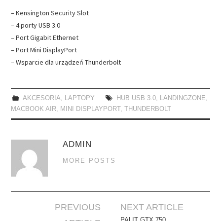
– Kensington Security Slot
– 4 porty USB 3.0
– Port Gigabit Ethernet
– Port Mini DisplayPort
– Wsparcie dla urządzeń Thunderbolt
AKCESORIA
,
LAPTOPY
HUB USB 3.0
,
LANDINGZONE
,
MACBOOK AIR
,
MINI DISPLAYPORT
,
THUNDERBOLT
ADMIN
MORE POSTS
Post
PREVIOUS
NEXT ARTICLE
PALIT GTX 750