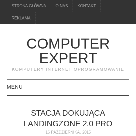
STRONA GŁÓWNA
O NAS
KONTAKT
REKLAMA
COMPUTER
EXPERT
KOMPUTERY INTERNET OPROGRAMOWANIE
MENU
PAMIĘĆ
STACJA DOKUJĄCA
DRUKARKI
LANDINGZONE 2.0 PRO
MONITORY
16 PAŹDZIERNIKA, 2015