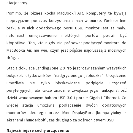
stacjonarny.
Pomimo, że biznes kocha MacBook’i AIR, komputery te bywają
nieprzyjazne podczas korzystania z nich w biurze. Wielokrotnie
brakuje w nich dodatkowego portu USB, monitor jest za mały,
natomiast umiejscowienie niektórych portów potrafi być
kłopotliwe. Ten, kto nigdy nie próbował podłączyć monitora do
MacBooka Air, nie wie, czym jest pójście najdłuższą z możliwych
dróg…
Stacja dokująca LandingZone 2.0 Pro jest rozwiązaniem wszystkich
bolączek użytkowników “nadgryzionego jabłuszka”. Urządzenie
umożliwia nie tylko błyskawiczne podpięcie urządzeń
peryferyjnych, ale także znacznie zwiększa jego funkcjonalność
dzięki wbudowanym hubom USB 3.0 i porcie Gigabit Ethernet. Co
więcej stacja umożliwia podłączenie dwóch dodatkowych
monitorów. Jednego przez Mini DisplayPort (kompatybilny z
ekranami Thunderbolt), zaś drugiego za pośrednictwem USB.
Najważniejsze cechy urządzenia: