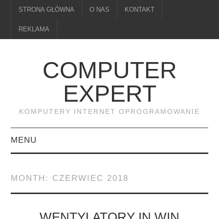
STRONA GŁÓWNA
O NAS
KONTAKT
REKLAMA
COMPUTER
EXPERT
KOMPUTERY INTERNET OPROGRAMOWANIE
MENU
PAMIĘĆ
MONTH:
CZERWIEC 2018
DRUKARKI
MONITORY
WENTYLATORY IN WIN