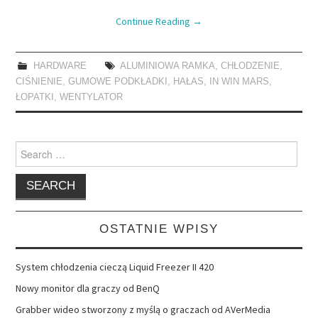
Continue Reading
→
HARDWARE
ALUMINIOWA RAMKA
,
CHŁODZENIE
,
CIŚNIENIE
,
GUMOWE PODKŁADKI
,
HAŁAS
,
IN WIN MARS
,
ŁOPATKI
,
WENTYLATOR
Search
for:
OSTATNIE WPISY
System chłodzenia cieczą Liquid Freezer II 420
Nowy monitor dla graczy od BenQ
Grabber wideo stworzony z myślą o graczach od AVerMedia