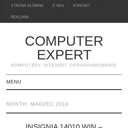
STRONA GŁÓWNA
O NAS
KONTAKT
REKLAMA
COMPUTER
EXPERT
KOMPUTERY INTERNET OPROGRAMOWANIE
MENU
PAMIĘĆ
MONTH:
MARZEC 2016
DRUKARKI
MONITORY
INSIGNIA 14010 WIN –