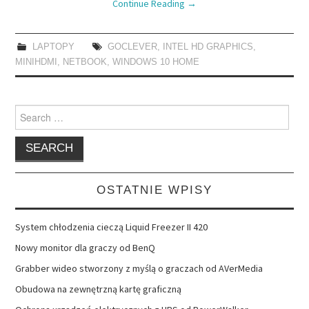
Continue Reading
→
LAPTOPY
GOCLEVER
,
INTEL HD GRAPHICS
,
MINIHDMI
,
NETBOOK
,
WINDOWS 10 HOME
Search
for:
OSTATNIE WPISY
System chłodzenia cieczą Liquid Freezer II 420
Nowy monitor dla graczy od BenQ
Grabber wideo stworzony z myślą o graczach od AVerMedia
Obudowa na zewnętrzną kartę graficzną