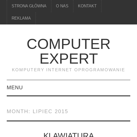
STRONA GŁÓWNA
O NAS
KONTAKT
REKLAMA
COMPUTER
EXPERT
KOMPUTERY INTERNET OPROGRAMOWANIE
MENU
PAMIĘĆ
MONTH:
LIPIEC 2015
DRUKARKI
MONITORY
KLAWIATURA