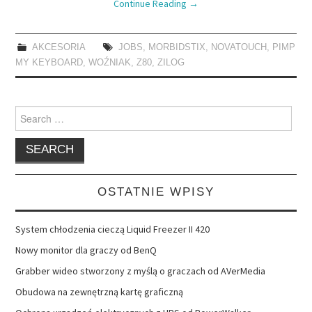
Continue Reading
→
AKCESORIA
JOBS
,
MORBIDSTIX
,
NOVATOUCH
,
PIMP
MY KEYBOARD
,
WOŹNIAK
,
Z80
,
ZILOG
Search
for:
OSTATNIE WPISY
System chłodzenia cieczą Liquid Freezer II 420
Nowy monitor dla graczy od BenQ
Grabber wideo stworzony z myślą o graczach od AVerMedia
Obudowa na zewnętrzną kartę graficzną