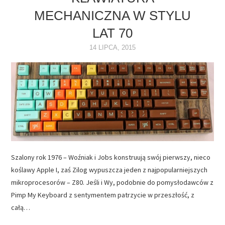
MECHANICZNA W STYLU
NAPĘDY
LAT 70
OPROGRAMOWANIE
14 LIPCA, 2015
INTERNET
Szalony rok 1976 – Woźniak i Jobs konstruują swój pierwszy, nieco
koślawy Apple I, zaś Zilog wypuszcza jeden z najpopularniejszych
mikroprocesorów – Z80. Jeśli i Wy, podobnie do pomysłodawców z
Pimp My Keyboard z sentymentem patrzycie w przeszłość, z
całą…