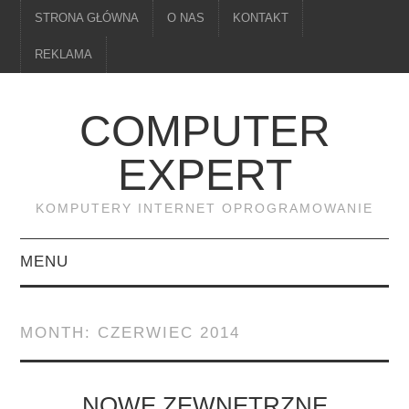
STRONA GŁÓWNA
O NAS
KONTAKT
REKLAMA
COMPUTER
EXPERT
KOMPUTERY INTERNET OPROGRAMOWANIE
MENU
PAMIĘĆ
MONTH:
CZERWIEC 2014
DRUKARKI
MONITORY
NOWE ZEWNĘTRZNE