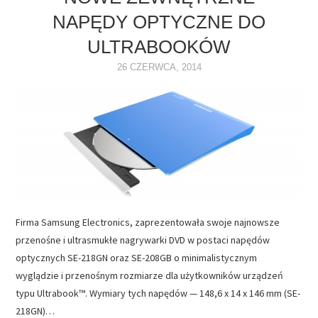
NAPĘDY OPTYCZNE DO
NAPĘDY
ULTRABOOKÓW
OPROGRAMOWANIE
26 CZERWCA, 2014
INTERNET
Firma Samsung Electronics, zaprezentowała swoje najnowsze
przenośne i ultrasmukłe nagrywarki DVD w postaci napędów
optycznych SE-218GN oraz SE-208GB o minimalistycznym
wyglądzie i przenośnym rozmiarze dla użytkowników urządzeń
typu Ultrabook™. Wymiary tych napędów — 148,6 x 14 x 146 mm (SE-
218GN)…