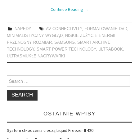
Continue Reading
→
NAPĘDY
AV CONNECTIVITY
,
FORMATOWANIE DVD
,
MINIMALISTYCZNY WYGLĄD
,
NISKIE ZUŻYCIE ENERGII
,
PRZENOŚNY ROZMIAR
,
SAMSUNG
,
SMART ARCHIVE
TECHNOLOGY
,
SMART POWER TECHNOLOGY
,
ULTRABOOK
,
ULTRASMUKŁE NAGRYWARKI
Search
for:
OSTATNIE WPISY
System chłodzenia cieczą Liquid Freezer II 420