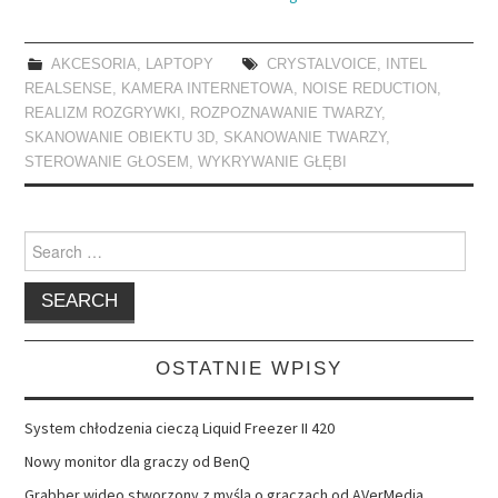
AKCESORIA
,
LAPTOPY
CRYSTALVOICE
,
INTEL
REALSENSE
,
KAMERA INTERNETOWA
,
NOISE REDUCTION
,
REALIZM ROZGRYWKI
,
ROZPOZNAWANIE TWARZY
,
SKANOWANIE OBIEKTU 3D
,
SKANOWANIE TWARZY
,
STEROWANIE GŁOSEM
,
WYKRYWANIE GŁĘBI
Search
for:
OSTATNIE WPISY
System chłodzenia cieczą Liquid Freezer II 420
Nowy monitor dla graczy od BenQ
Grabber wideo stworzony z myślą o graczach od AVerMedia