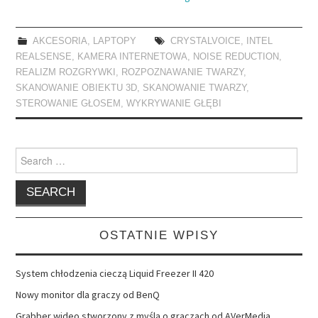
AKCESORIA
,
LAPTOPY
CRYSTALVOICE
,
INTEL
REALSENSE
,
KAMERA INTERNETOWA
,
NOISE REDUCTION
,
REALIZM ROZGRYWKI
,
ROZPOZNAWANIE TWARZY
,
SKANOWANIE OBIEKTU 3D
,
SKANOWANIE TWARZY
,
STEROWANIE GŁOSEM
,
WYKRYWANIE GŁĘBI
Search
for:
OSTATNIE WPISY
System chłodzenia cieczą Liquid Freezer II 420
Nowy monitor dla graczy od BenQ
Grabber wideo stworzony z myślą o graczach od AVerMedia