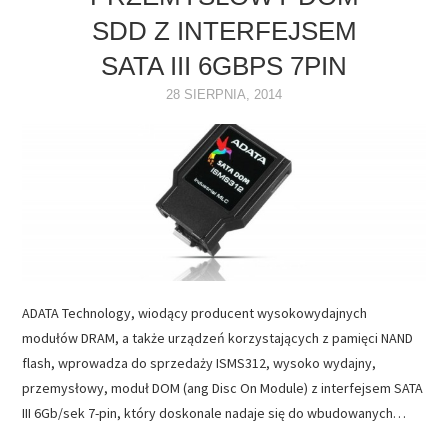
SDD Z INTERFEJSEM
NAPĘDY
SATA III 6GBPS 7PIN
OPROGRAMOWANIE
28 SIERPNIA, 2014
INTERNET
ADATA Technology, wiodący producent wysokowydajnych
modułów DRAM, a także urządzeń korzystających z pamięci NAND
flash, wprowadza do sprzedaży ISMS312, wysoko wydajny,
przemysłowy, moduł DOM (ang Disc On Module) z interfejsem SATA
III 6Gb/sek 7-pin, który doskonale nadaje się do wbudowanych…