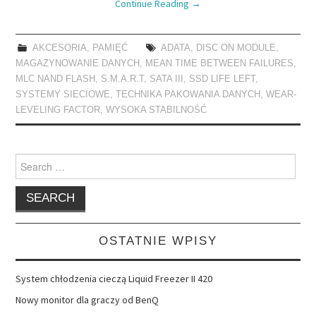
Continue Reading
→
AKCESORIA
,
PAMIĘĆ
ADATA
,
DISC ON MODULE
,
MAGAZYNOWANIE DANYCH
,
MEAN TIME BETWEEN FAILURES
,
MLC NAND FLASH
,
S.M.A.R.T
,
SATA III
,
SSD LIFE LEFT
,
SYSTEMY SIECIOWE
,
TECHNIKA PAKOWANIA DANYCH
,
WEAR-
LEVELING FACTOR
,
WYSOKA STABILNOŚĆ
Search
for:
OSTATNIE WPISY
System chłodzenia cieczą Liquid Freezer II 420
Nowy monitor dla graczy od BenQ