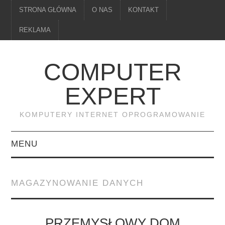
STRONA GŁÓWNA
O NAS
KONTAKT
REKLAMA
COMPUTER
EXPERT
KOMPUTERY INTERNET OPROGRAMOWANIE
MENU
PAMIĘĆ
MAGAZYNOWANIE DANYCH
DRUKARKI
MONITORY
PRZEMYSŁOWY DOM