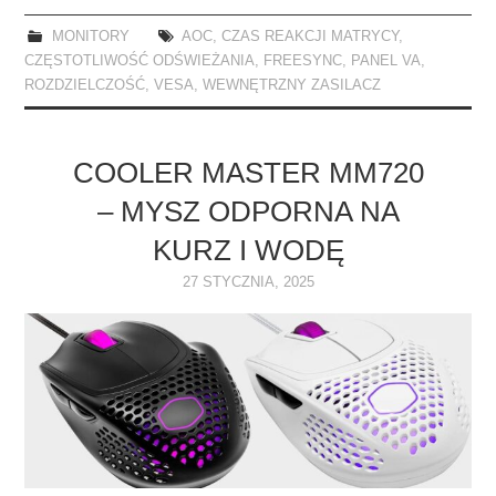
MONITORY
AOC
,
CZAS REAKCJI MATRYCY
,
CZĘSTOTLIWOŚĆ ODŚWIEŻANIA
,
FREESYNC
,
PANEL VA
,
ROZDZIELCZOŚĆ
,
VESA
,
WEWNĘTRZNY ZASILACZ
COOLER MASTER MM720
– MYSZ ODPORNA NA
KURZ I WODĘ
27 STYCZNIA, 2025