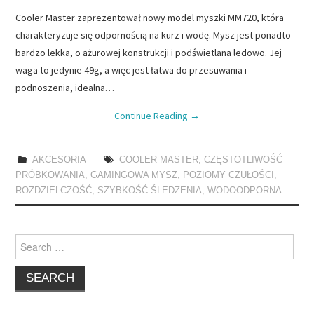
Cooler Master zaprezentował nowy model myszki MM720, która
charakteryzuje się odpornością na kurz i wodę. Mysz jest ponadto
bardzo lekka, o ażurowej konstrukcji i podświetlana ledowo. Jej
waga to jedynie 49g, a więc jest łatwa do przesuwania i
podnoszenia, idealna…
Continue Reading
→
AKCESORIA
COOLER MASTER
,
CZĘSTOTLIWOŚĆ
PRÓBKOWANIA
,
GAMINGOWA MYSZ
,
POZIOMY CZUŁOŚCI
,
ROZDZIELCZOŚĆ
,
SZYBKOŚĆ ŚLEDZENIA
,
WODOODPORNA
Search
for: