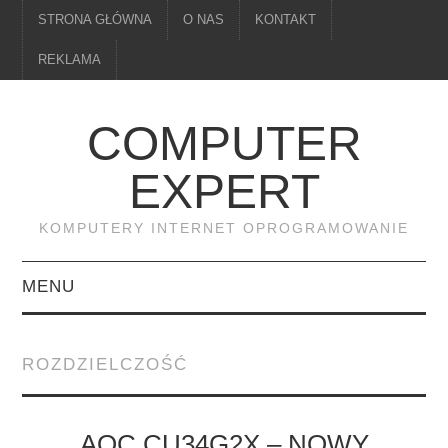
STRONA GŁÓWNA
O NAS
KONTAKT
REKLAMA
COMPUTER
EXPERT
KOMPUTERY INTERNET OPROGRAMOWANIE
MENU
PAMIĘĆ
ROZDZIELCZOŚĆ
DRUKARKI
MONITORY
AOC CU34G2X – NOWY