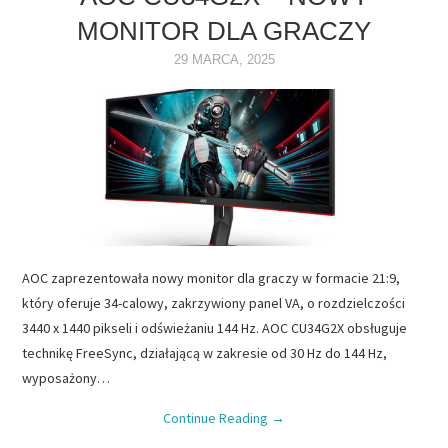
MONITOR DLA GRACZY
NAPĘDY
29 MARCA, 2025
OPROGRAMOWANIE
INTERNET
AOC zaprezentowała nowy monitor dla graczy w formacie 21:9,
który oferuje 34-calowy, zakrzywiony panel VA, o rozdzielczości
3440 x 1440 pikseli i odświeżaniu 144 Hz. AOC CU34G2X obsługuje
technikę FreeSync, działającą w zakresie od 30 Hz do 144 Hz,
wyposażony…
Continue Reading
→