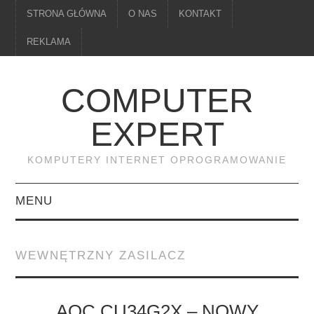
STRONA GŁÓWNA
O NAS
KONTAKT
REKLAMA
COMPUTER
EXPERT
KOMPUTERY INTERNET OPROGRAMOWANIE
MENU
PAMIĘĆ
WEWNĘTRZNY ZASILACZ
DRUKARKI
MONITORY
AOC CU34G2X – NOWY