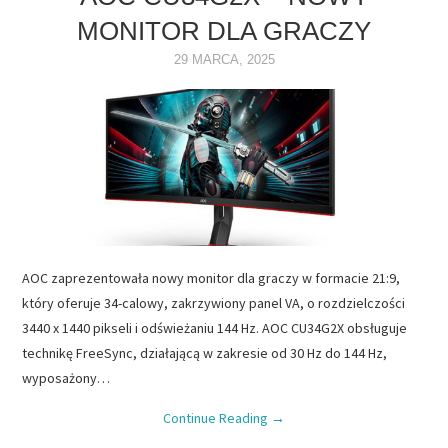
MONITOR DLA GRACZY
NAPĘDY
29 MARCA, 2025
OPROGRAMOWANIE
INTERNET
AOC zaprezentowała nowy monitor dla graczy w formacie 21:9,
który oferuje 34-calowy, zakrzywiony panel VA, o rozdzielczości
3440 x 1440 pikseli i odświeżaniu 144 Hz. AOC CU34G2X obsługuje
technikę FreeSync, działającą w zakresie od 30 Hz do 144 Hz,
wyposażony…
Continue Reading
→