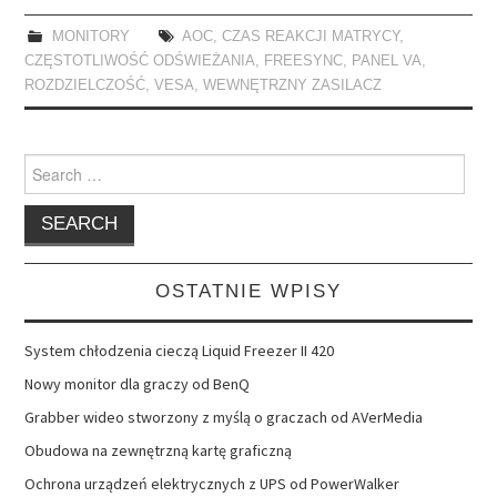
MONITORY
AOC
,
CZAS REAKCJI MATRYCY
,
CZĘSTOTLIWOŚĆ ODŚWIEŻANIA
,
FREESYNC
,
PANEL VA
,
ROZDZIELCZOŚĆ
,
VESA
,
WEWNĘTRZNY ZASILACZ
Search
for:
OSTATNIE WPISY
System chłodzenia cieczą Liquid Freezer II 420
Nowy monitor dla graczy od BenQ
Grabber wideo stworzony z myślą o graczach od AVerMedia
Obudowa na zewnętrzną kartę graficzną
Ochrona urządzeń elektrycznych z UPS od PowerWalker