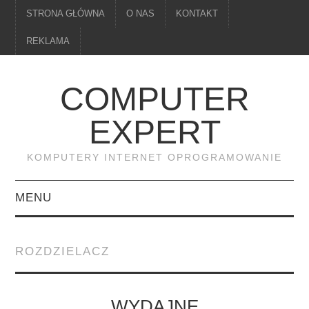
STRONA GŁÓWNA
O NAS
KONTAKT
REKLAMA
COMPUTER
EXPERT
KOMPUTERY INTERNET OPROGRAMOWANIE
MENU
PAMIĘĆ
ROZDZIELACZ
DRUKARKI
MONITORY
WYDAJNE