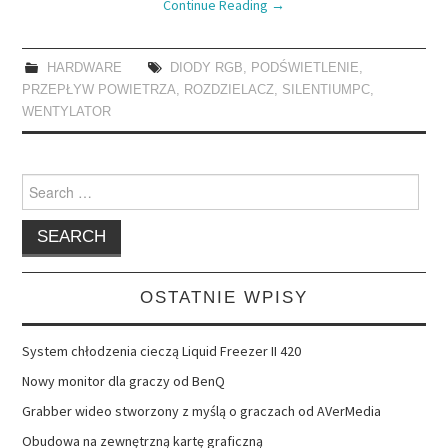
Continue Reading
→
HARDWARE
DIODY RGB
,
PODŚWIETLENIE
,
PRZEPŁYW POWIETRZA
,
ROZDZIELACZ
,
SILENTIUMPC
,
WENTYLATOR
Search
for:
OSTATNIE WPISY
System chłodzenia cieczą Liquid Freezer II 420
Nowy monitor dla graczy od BenQ
Grabber wideo stworzony z myślą o graczach od AVerMedia
Obudowa na zewnętrzną kartę graficzną