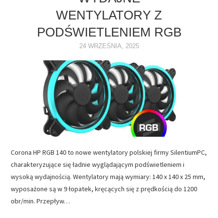
WENTYLATORY Z
NAPĘDY
PODŚWIETLENIEM RGB
OPROGRAMOWANIE
24 WRZEŚNIA, 2025
INTERNET
Corona HP RGB 140 to nowe wentylatory polskiej firmy SilentiumPC,
charakteryzujące się ładnie wyglądającym podświetleniem i
wysoką wydajnością. Wentylatory mają wymiary: 140 x 140 x 25 mm,
wyposażone są w 9 łopatek, kręcących się z prędkością do 1200
obr/min. Przepływ…