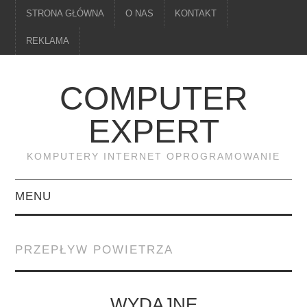
STRONA GŁÓWNA
O NAS
KONTAKT
REKLAMA
COMPUTER
EXPERT
KOMPUTERY INTERNET OPROGRAMOWANIE
MENU
PAMIĘĆ
PRZEPŁYW POWIETRZA
DRUKARKI
MONITORY
WYDAJNE