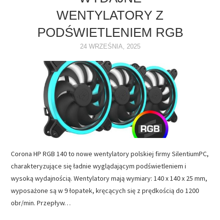
WENTYLATORY Z
NAPĘDY
PODŚWIETLENIEM RGB
OPROGRAMOWANIE
24 WRZEŚNIA, 2025
INTERNET
Corona HP RGB 140 to nowe wentylatory polskiej firmy SilentiumPC,
charakteryzujące się ładnie wyglądającym podświetleniem i
wysoką wydajnością. Wentylatory mają wymiary: 140 x 140 x 25 mm,
wyposażone są w 9 łopatek, kręcących się z prędkością do 1200
obr/min. Przepływ…