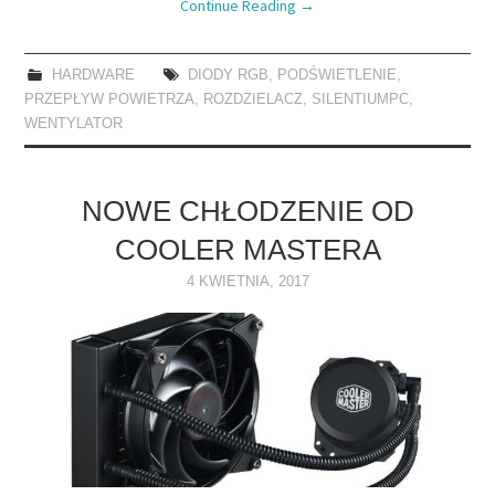
Continue Reading
→
HARDWARE
DIODY RGB
,
PODŚWIETLENIE
,
PRZEPŁYW POWIETRZA
,
ROZDZIELACZ
,
SILENTIUMPC
,
WENTYLATOR
NOWE CHŁODZENIE OD
COOLER MASTERA
4 KWIETNIA, 2017