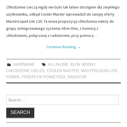
Chłodzenie cieczą nigdy nie było tak łatwo dostępne dla zwykłego
użytkownika, odkąd Cooler Master wprowadził do swojej oferty
MasterLiquid Lite 120. Ta nowa propozycja chłodzenia należy do
grupy zintegrowanego systemu All-in-One, z komorą z
chłodziwem, połączoną z radiatorem, przy pomocy…
Continue Reading
→
HARDWARE
ALL-IN-ONE
,
BLOK WODNY
,
CHŁODZENIE CIECZĄ
,
COOLER MASTER
,
MASTERLIQUID LITE
,
POMPA
,
PRZEPŁYW POWIETRZA
,
RADIATOR
Search
for: