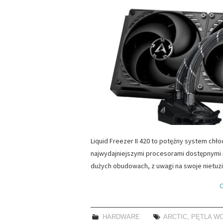
Liquid Freezer II 420 to potężny system chło
najwydajniejszymi procesorami dostępnymi 
dużych obudowach, z uwagi na swoje nietu
C
HARDWARE
ARCTIC
,
PĘTLA W