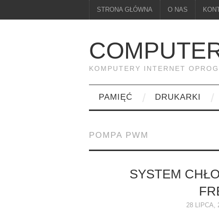
STRONA GŁÓWNA
O NAS
KON
COMPUTER
KOMPUTERY INTERNET OPRO
PAMIĘĆ
DRUKARKI
POMPA PWM
SYSTEM CHŁO
FRE
28 LIPCA, 