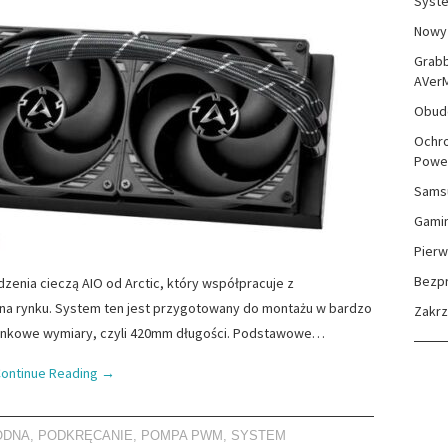
Syste
Nowy 
Grabb
AVer
Obudo
Ochro
Powe
Sams
Gami
Pierw
Bezp
dzenia cieczą AIO od Arctic, który współpracuje z
na rynku. System ten jest przygotowany do montażu w bardzo
Zakr
zinkowe wymiary, czyli 420mm długości. Podstawowe…
ontinue Reading
→
ODNA
,
PODKRĘCANIE
,
POMPA PWM
,
SYSTEM