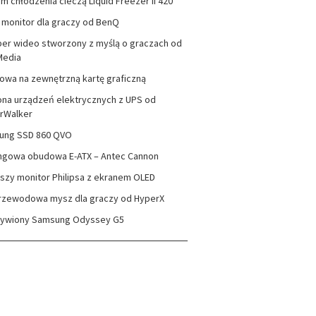
m chłodzenia cieczą Liquid Freezer II 420
monitor dla graczy od BenQ
er wideo stworzony z myślą o graczach od
Media
wa na zewnętrzną kartę graficzną
na urządzeń elektrycznych z UPS od
rWalker
ung SSD 860 QVO
ngowa obudowa E-ATX – Antec Cannon
szy monitor Philipsa z ekranem OLED
rzewodowa mysz dla graczy od HyperX
zywiony Samsung Odyssey G5