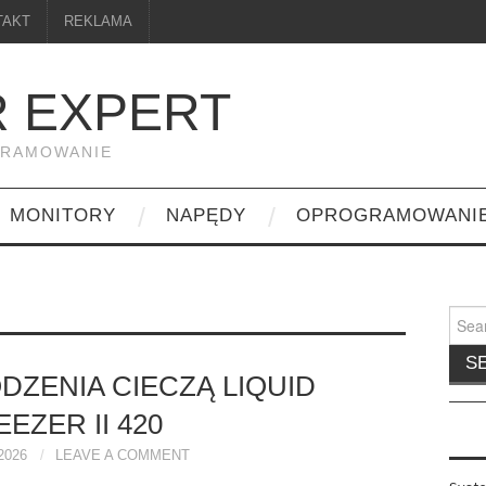
TAKT
REKLAMA
 EXPERT
GRAMOWANIE
MONITORY
NAPĘDY
OPROGRAMOWANI
Searc
for:
DZENIA CIECZĄ LIQUID
EZER II 420
2026
LEAVE A COMMENT