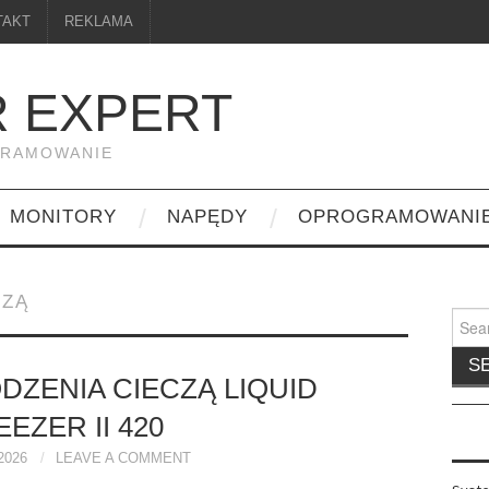
TAKT
REKLAMA
 EXPERT
GRAMOWANIE
MONITORY
NAPĘDY
OPROGRAMOWANI
CZĄ
Searc
for:
DZENIA CIECZĄ LIQUID
EZER II 420
2026
LEAVE A COMMENT