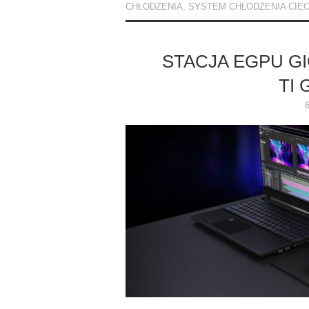
CHŁODZENIA
,
SYSTEM CHŁODZENIA CIE
STACJA EGPU G
TI