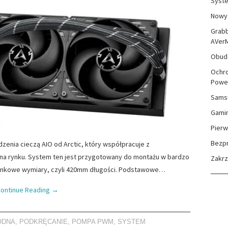
Syste
Nowy 
Grabb
AVer
Obudo
Ochro
Powe
Sams
Gami
Pierw
Bezp
dzenia cieczą AIO od Arctic, który współpracuje z
na rynku. System ten jest przygotowany do montażu w bardzo
Zakr
zinkowe wymiary, czyli 420mm długości. Podstawowe…
ontinue Reading
→
ODNA
,
PODKRĘCANIE
,
POMPA PWM
,
SYSTEM