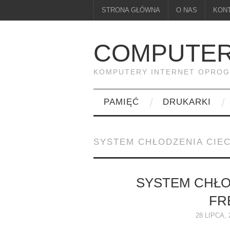
STRONA GŁÓWNA
O NAS
KON
COMPUTER
KOMPUTERY INTERNET OPRO
PAMIĘĆ
DRUKARKI
SYSTEM CHŁODZENIA CIE
SYSTEM CHŁO
FRE
28 LIPCA, 