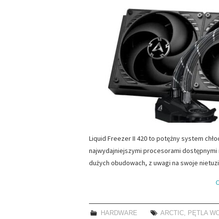
Liquid Freezer II 420 to potężny system chło
najwydajniejszymi procesorami dostępnymi 
dużych obudowach, z uwagi na swoje nietu
C
HARDWARE
ARCTIC
,
PĘTLA W