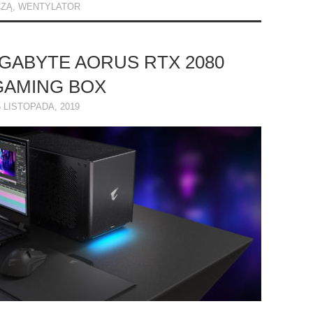
CZĄ
,
WENTYLATOR
IGABYTE AORUS RTX 2080
 GAMING BOX
6 LISTOPADA, 2019