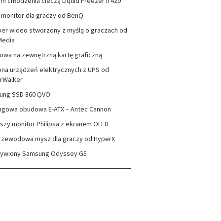
m chłodzenia cieczą Liquid Freezer II 420
monitor dla graczy od BenQ
er wideo stworzony z myślą o graczach od
Media
wa na zewnętrzną kartę graficzną
na urządzeń elektrycznych z UPS od
rWalker
ung SSD 860 QVO
ngowa obudowa E-ATX – Antec Cannon
szy monitor Philipsa z ekranem OLED
rzewodowa mysz dla graczy od HyperX
zywiony Samsung Odyssey G5