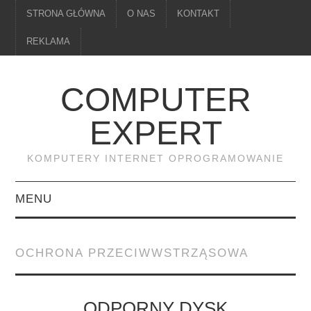
STRONA GŁÓWNA
O NAS
KONTAKT
REKLAMA
COMPUTER
EXPERT
KOMPUTERY INTERNET OPROGRAMOWANIE
MENU
PAMIĘĆ
OCHRONA PRZECIWWSTRZĄSOWA
DRUKARKI
MONITORY
ODPORNY DYSK