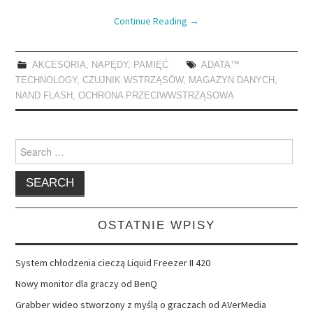
Continue Reading
→
AKCESORIA
,
NAPĘDY
,
PAMIĘĆ
ADATA™
TECHNOLOGY
,
CZUJNIK WSTRZĄSÓW
,
MAGAZYN DANYCH
,
NAND FLASH
,
OCHRONA PRZECIWWSTRZĄSOWA
Search
for:
OSTATNIE WPISY
System chłodzenia cieczą Liquid Freezer II 420
Nowy monitor dla graczy od BenQ
Grabber wideo stworzony z myślą o graczach od AVerMedia