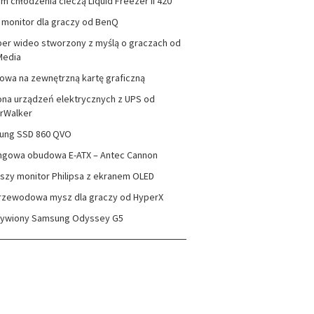
m chłodzenia cieczą Liquid Freezer II 420
monitor dla graczy od BenQ
er wideo stworzony z myślą o graczach od
Media
wa na zewnętrzną kartę graficzną
na urządzeń elektrycznych z UPS od
rWalker
ung SSD 860 QVO
ngowa obudowa E-ATX – Antec Cannon
szy monitor Philipsa z ekranem OLED
rzewodowa mysz dla graczy od HyperX
zywiony Samsung Odyssey G5