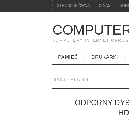
STRONA GŁÓWNA
O NAS
KON
COMPUTER
KOMPUTERY INTERNET OPRO
PAMIĘĆ
DRUKARKI
NAND FLASH
ODPORNY DYS
HD