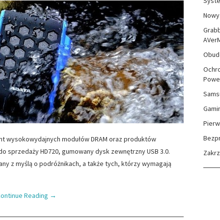
Syste
Nowy 
Grabb
AVer
Obudo
Ochro
Powe
Sams
Gami
Pierw
Bezp
ent wysokowydajnych modułów DRAM oraz produktów
 do sprzedaży HD720, gumowany dysk zewnętrzny USB 3.0.
Zakr
ny z myślą o podróżnikach, a także tych, którzy wymagają
ontinue Reading
→