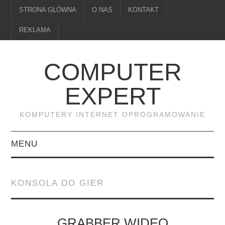
STRONA GŁÓWNA
O NAS
KONTAKT
REKLAMA
COMPUTER
EXPERT
KOMPUTERY INTERNET OPROGRAMOWANIE
MENU
PAMIĘĆ
KONSOLA DO GIER
DRUKARKI
MONITORY
GRABBER WIDEO