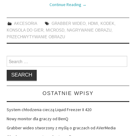
Continue Reading
→
AKCESORIA
GRABBER WIDEO
,
HDMI
,
KODEK
,
KONSOLA DO GIER
,
MICROSD
,
NAGRYWANIE OBRAZU
,
PRZECHWYTYWANIE OBRAZU
Search
for:
OSTATNIE WPISY
System chłodzenia cieczą Liquid Freezer II 420
Nowy monitor dla graczy od BenQ
Grabber wideo stworzony z myślą o graczach od AVerMedia