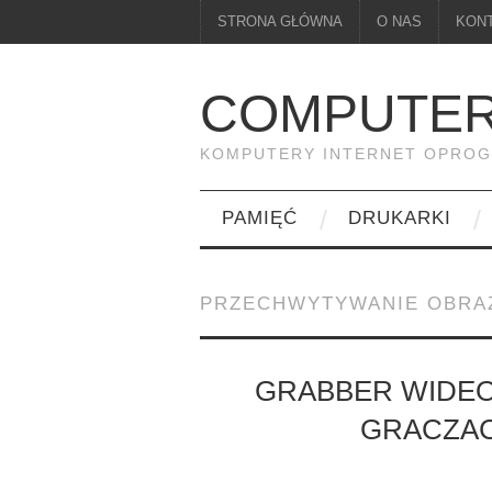
STRONA GŁÓWNA
O NAS
KON
COMPUTER
KOMPUTERY INTERNET OPRO
PAMIĘĆ
DRUKARKI
PRZECHWYTYWANIE OBRA
GRABBER WIDEO
GRACZAC