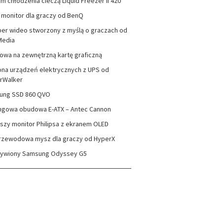
m chłodzenia cieczą Liquid Freezer II 420
monitor dla graczy od BenQ
er wideo stworzony z myślą o graczach od
Media
wa na zewnętrzną kartę graficzną
na urządzeń elektrycznych z UPS od
rWalker
ung SSD 860 QVO
ngowa obudowa E-ATX – Antec Cannon
szy monitor Philipsa z ekranem OLED
rzewodowa mysz dla graczy od HyperX
zywiony Samsung Odyssey G5