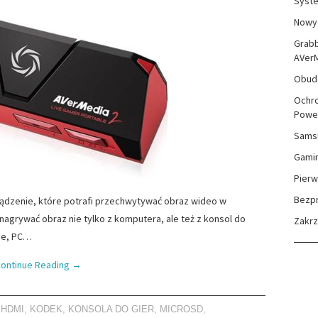
Syste
Nowy 
Grabb
AVer
Obudo
Ochro
Powe
Sams
Gami
Pierw
Bezp
ządzenie, które potrafi przechwytywać obraz wideo w
agrywać obraz nie tylko z komputera, ale też z konsol do
Zakr
ree, PC…
ontinue Reading
→
,
HDMI
,
KODEK
,
KONSOLA DO GIER
,
MICROSD
,