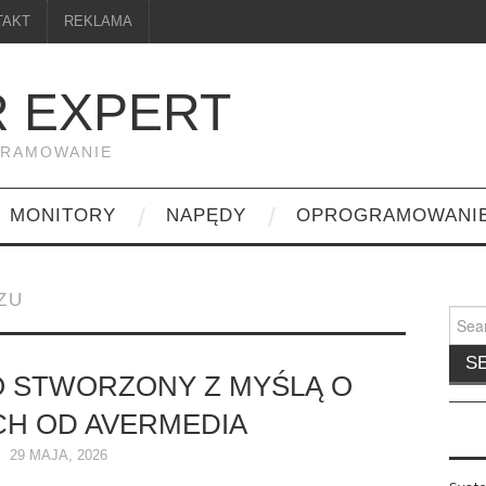
TAKT
REKLAMA
 EXPERT
GRAMOWANIE
MONITORY
NAPĘDY
OPROGRAMOWANI
ZU
Searc
for:
 STWORZONY Z MYŚLĄ O
H OD AVERMEDIA
29 MAJA, 2026