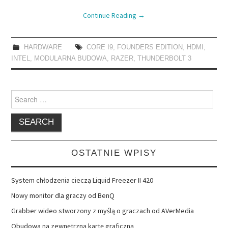
Continue Reading
→
HARDWARE
CORE I9
,
FOUNDERS EDITION
,
HDMI
,
INTEL
,
MODULARNA BUDOWA
,
RAZER
,
THUNDERBOLT 3
Search
for:
OSTATNIE WPISY
System chłodzenia cieczą Liquid Freezer II 420
Nowy monitor dla graczy od BenQ
Grabber wideo stworzony z myślą o graczach od AVerMedia
Obudowa na zewnętrzną kartę graficzną