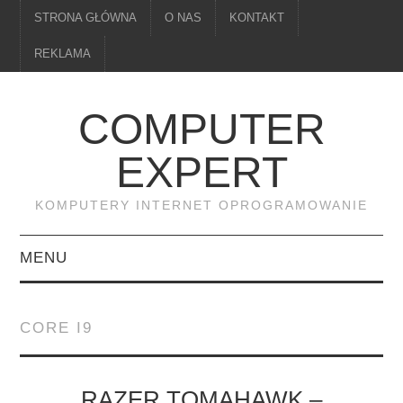
STRONA GŁÓWNA
O NAS
KONTAKT
REKLAMA
COMPUTER
EXPERT
KOMPUTERY INTERNET OPROGRAMOWANIE
MENU
PAMIĘĆ
CORE I9
DRUKARKI
MONITORY
RAZER TOMAHAWK –