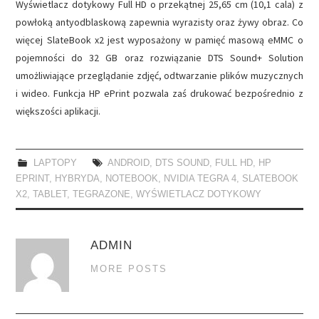
Wyświetlacz dotykowy Full HD o przekątnej 25,65 cm (10,1 cala) z
powłoką antyodblaskową zapewnia wyrazisty oraz żywy obraz. Co
więcej SlateBook x2 jest wyposażony w pamięć masową eMMC o
pojemności do 32 GB oraz rozwiązanie DTS Sound+ Solution
umożliwiające przeglądanie zdjęć, odtwarzanie plików muzycznych
i wideo. Funkcja HP ePrint pozwala zaś drukować bezpośrednio z
większości aplikacji.
LAPTOPY
ANDROID
,
DTS SOUND
,
FULL HD
,
HP
EPRINT
,
HYBRYDA
,
NOTEBOOK
,
NVIDIA TEGRA 4
,
SLATEBOOK
X2
,
TABLET
,
TEGRAZONE
,
WYŚWIETLACZ DOTYKOWY
ADMIN
MORE POSTS