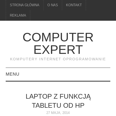
STRONA GŁÓWNA
O NAS
KONTAKT
REKLAMA
COMPUTER
EXPERT
KOMPUTERY INTERNET OPROGRAMOWANIE
MENU
PAMIĘĆ
LAPTOP Z FUNKCJĄ
DRUKARKI
TABLETU OD HP
MONITORY
27 MAJA, 2014