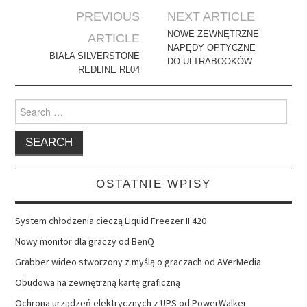
Post
PREVIOUS
NEXT ARTICLE
navigation
NOWE ZEWNĘTRZNE
ARTICLE
NAPĘDY OPTYCZNE
BIAŁA SILVERSTONE
DO ULTRABOOKÓW
REDLINE RL04
Search
for:
OSTATNIE WPISY
System chłodzenia cieczą Liquid Freezer II 420
Nowy monitor dla graczy od BenQ
Grabber wideo stworzony z myślą o graczach od AVerMedia
Obudowa na zewnętrzną kartę graficzną
Ochrona urządzeń elektrycznych z UPS od PowerWalker