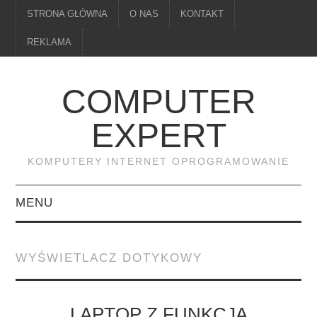
STRONA GŁÓWNA
O NAS
KONTAKT
REKLAMA
COMPUTER
EXPERT
KOMPUTERY INTERNET OPROGRAMOWANIE
MENU
PAMIĘĆ
WYŚWIETLACZ DOTYKOWY
DRUKARKI
MONITORY
LAPTOP Z FUNKCJĄ