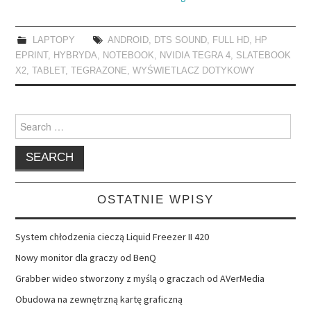
LAPTOPY
ANDROID
,
DTS SOUND
,
FULL HD
,
HP
EPRINT
,
HYBRYDA
,
NOTEBOOK
,
NVIDIA TEGRA 4
,
SLATEBOOK
X2
,
TABLET
,
TEGRAZONE
,
WYŚWIETLACZ DOTYKOWY
Search
for:
OSTATNIE WPISY
System chłodzenia cieczą Liquid Freezer II 420
Nowy monitor dla graczy od BenQ
Grabber wideo stworzony z myślą o graczach od AVerMedia
Obudowa na zewnętrzną kartę graficzną