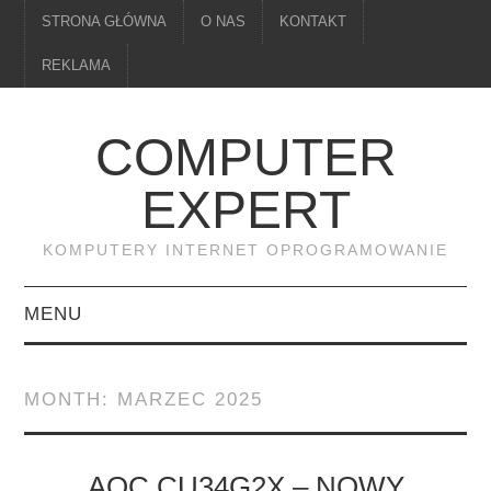
STRONA GŁÓWNA
O NAS
KONTAKT
REKLAMA
COMPUTER
EXPERT
KOMPUTERY INTERNET OPROGRAMOWANIE
MENU
PAMIĘĆ
MONTH:
MARZEC 2025
DRUKARKI
MONITORY
AOC CU34G2X – NOWY