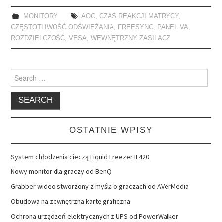
MONITORY
AOC
,
CZAS REAKCJI MATRYCY
,
CZĘSTOTLIWOŚĆ ODŚWIEŻANIA
,
FREESYNC
,
PANEL VA
,
ROZDZIELCZOŚĆ
,
VESA
,
WEWNĘTRZNY ZASILACZ
Search
for:
OSTATNIE WPISY
System chłodzenia cieczą Liquid Freezer II 420
Nowy monitor dla graczy od BenQ
Grabber wideo stworzony z myślą o graczach od AVerMedia
Obudowa na zewnętrzną kartę graficzną
Ochrona urządzeń elektrycznych z UPS od PowerWalker