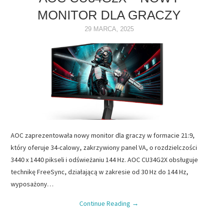
MONITOR DLA GRACZY
NAPĘDY
29 MARCA, 2025
OPROGRAMOWANIE
INTERNET
AOC zaprezentowała nowy monitor dla graczy w formacie 21:9,
który oferuje 34-calowy, zakrzywiony panel VA, o rozdzielczości
3440 x 1440 pikseli i odświeżaniu 144 Hz. AOC CU34G2X obsługuje
technikę FreeSync, działającą w zakresie od 30 Hz do 144 Hz,
wyposażony…
Continue Reading
→