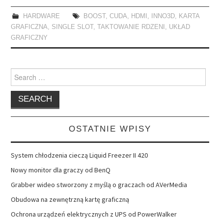
HARDWARE
BOOST
,
CUDA
,
HDMI
,
INNO3D
,
KARTA
GRAFICZNA
,
SINGLE SLOT
,
TAKTOWANIE RDZENI
,
UKŁAD
GRAFICZNY
Search
for:
OSTATNIE WPISY
System chłodzenia cieczą Liquid Freezer II 420
Nowy monitor dla graczy od BenQ
Grabber wideo stworzony z myślą o graczach od AVerMedia
Obudowa na zewnętrzną kartę graficzną
Ochrona urządzeń elektrycznych z UPS od PowerWalker