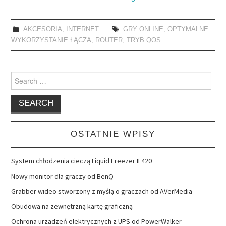
AKCESORIA
,
INTERNET
GRY ONLINE
,
OPTYMALNE
WYKORZYSTANIE ŁĄCZA
,
ROUTER
,
TRYB QOS
Search
for:
OSTATNIE WPISY
System chłodzenia cieczą Liquid Freezer II 420
Nowy monitor dla graczy od BenQ
Grabber wideo stworzony z myślą o graczach od AVerMedia
Obudowa na zewnętrzną kartę graficzną
Ochrona urządzeń elektrycznych z UPS od PowerWalker