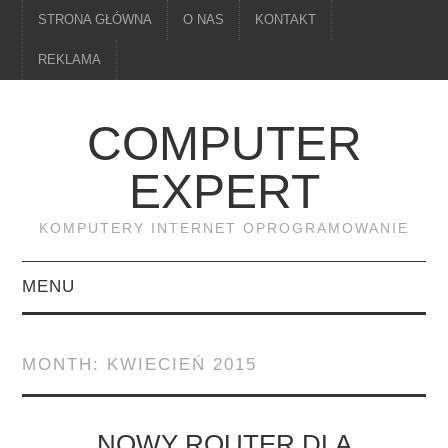
STRONA GŁÓWNA
O NAS
KONTAKT
REKLAMA
COMPUTER
EXPERT
KOMPUTERY INTERNET OPROGRAMOWANIE
MENU
PAMIĘĆ
MONTH:
KWIECIEŃ 2015
DRUKARKI
MONITORY
NOWY ROUTER DLA