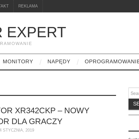
TAKT
REKLAMA
 EXPERT
GRAMOWANIE
MONITORY
NAPĘDY
OPROGRAMOWANI
Searc
for:
OR XR342CKP – NOWY
OR DLA GRACZY
4 STYCZNIA, 2019