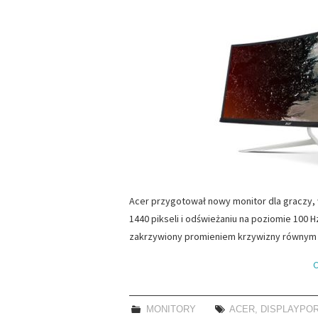
Acer przygotował nowy monitor dla graczy, 
1440 pikseli i odświeżaniu na poziomie 100 
zakrzywiony promieniem krzywizny równym 
C
MONITORY
ACER
,
DISPLAYPO