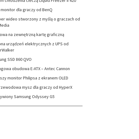
m chłodzenia cieczą Liquid Freezer II 420
monitor dla graczy od BenQ
er wideo stworzony z myślą o graczach od
Media
wa na zewnętrzną kartę graficzną
na urządzeń elektrycznych z UPS od
rWalker
ung SSD 860 QVO
ngowa obudowa E-ATX – Antec Cannon
szy monitor Philipsa z ekranem OLED
rzewodowa mysz dla graczy od HyperX
zywiony Samsung Odyssey G5