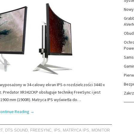
Syste
Nowy 
Grabb
AVer
Obudo
Ochro
Powe
Sams
Gami
Pierw
Bezp
wyposażony w 34-calowy ekran IPS o rozdzielczości 3440 x
Hz. Predator XR342CKP obsługuje technikę FreeSync i jest
Zakr
1900 mm (1900R). Matryca IPS wyświetla do…
ontinue Reading
→
RT
,
DTS SOUND
,
FREESYNC
,
IPS
,
MATRYCA IPS
,
MONITOR