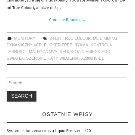
bit True Colour), a także dużą…
Continue Reading
→
MONITORY
24-BIT TRUE COLOUR
,
DC DIMMING
,
DYNAMICZNY ACR
,
FLICKER-FREE
,
IIYAMA
,
KONTROLA
JASNOŚCI
,
MATRYCA MVA
,
REDUKCJA NIEBIESKIEGO
ŚWIATŁA
,
SZEROKIE KĄTY WIDZENIA
,
X2888HS-B1
Search
for:
OSTATNIE WPISY
System chłodzenia cieczą Liquid Freezer II 420