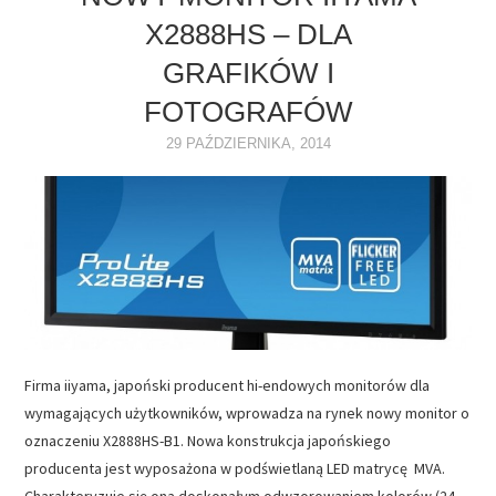
X2888HS – DLA
NAPĘDY
GRAFIKÓW I
OPROGRAMOWANIE
FOTOGRAFÓW
29 PAŹDZIERNIKA, 2014
INTERNET
Firma iiyama, japoński producent hi-endowych monitorów dla
wymagających użytkowników, wprowadza na rynek nowy monitor o
oznaczeniu X2888HS-B1. Nowa konstrukcja japońskiego
producenta jest wyposażona w podświetlaną LED matrycę MVA.
Charakteryzuje się ona doskonałym odwzorowaniem kolorów (24-