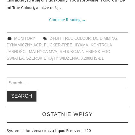
bit True Colour), a także dużą…
Continue Reading
→
MONITORY
24-BIT TRUE COLOUR
,
DC DIMMING
,
DYNAMICZNY ACR
,
FLICKER-FREE
,
IIYAMA
,
KONTROLA
JASNOŚCI
,
MATRYCA MVA
,
REDUKCJA NIEBIESKIEGO
ŚWIATŁA
,
SZEROKIE KĄTY WIDZENIA
,
X2888HS-B1
Search
for:
OSTATNIE WPISY
System chłodzenia cieczą Liquid Freezer II 420