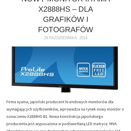
X2888HS – DLA
NAPĘDY
GRAFIKÓW I
OPROGRAMOWANIE
FOTOGRAFÓW
29 PAŹDZIERNIKA, 2014
INTERNET
Firma iiyama, japoński producent hi-endowych monitorów dla
wymagających użytkowników, wprowadza na rynek nowy monitor o
oznaczeniu X2888HS-B1. Nowa konstrukcja japońskiego
producenta jest wyposażona w podświetlaną LED matrycę MVA.
Charakteryzuje się ona doskonałym odwzorowaniem kolorów (24-