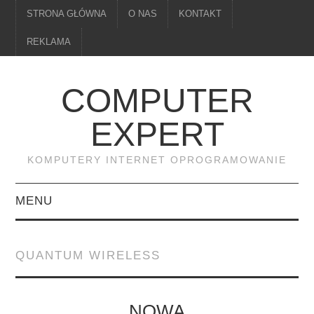
STRONA GŁÓWNA
O NAS
KONTAKT
REKLAMA
COMPUTER
EXPERT
KOMPUTERY INTERNET OPROGRAMOWANIE
MENU
PAMIĘĆ
QUANTUM WIRELESS
DRUKARKI
MONITORY
NOWA