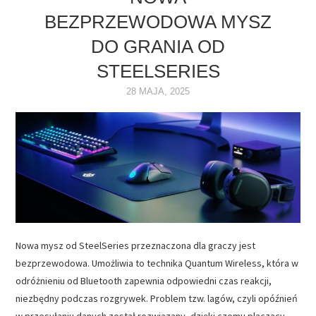
BEZPRZEWODOWA MYSZ
NAPĘDY
DO GRANIA OD
OPROGRAMOWANIE
STEELSERIES
28 MAJA, 2025
INTERNET
Nowa mysz od SteelSeries przeznaczona dla graczy jest
bezprzewodowa. Umożliwia to technika Quantum Wireless, która w
odróżnieniu od Bluetooth zapewnia odpowiedni czas reakcji,
niezbędny podczas rozgrywek. Problem tzw. lagów, czyli opóźnień
w przesyłaniu danych został rozwiązany, dzięki czemu plączący