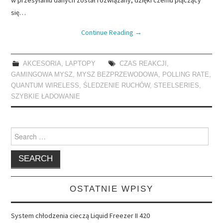
się…
Continue Reading
→
AKCESORIA
,
LAPTOPY
CZAS REAKCJI
,
GAMINGOWA MYSZ
,
MYSZ BEZPRZEWODOWA
,
POLLING RATE
,
QUANTUM WIRELESS
,
ŚLEDZENIE RUCHÓW
,
STEELSERIES
,
SZYBKIE ŁADOWANIE
Search
for:
OSTATNIE WPISY
System chłodzenia cieczą Liquid Freezer II 420