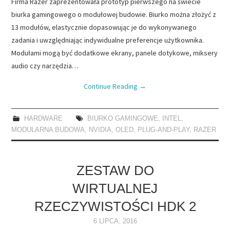
Firma Razer zaprezentowała prototyp pierwszego na świecie
biurka gamingowego o modułowej budowie. Biurko można złożyć z
13 modułów, elastycznie dopasowując je do wykonywanego
zadania i uwzględniając indywidualne preferencje użytkownika.
Modułami mogą być dodatkowe ekrany, panele dotykowe, miksery
audio czy narzędzia…
Continue Reading
→
HARDWARE
BIURKO GAMINGOWE
,
INTEL
,
MODULARNA BUDOWA
,
NVIDIA
,
OLED
,
PLUG-AND-PLAY
,
RAZER
ZESTAW DO
WIRTUALNEJ
RZECZYWISTOŚCI HDK 2
6 LIPCA, 2016