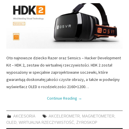
Oto najnowsze dziecko Razer oraz Sensics – Hacker Development
Kit – HDK 2, zestaw do wirtualnej rzeczywistości. HDK 2 został
wyposażony w specjalnie zaprojektowane soczewki, które
gwarantują doskonałej jakości czyste obrazy, a także w podwójny
wyświetlacz OLED o rozdzielczości 2160×1200…
Continue Reading
→
AKCESORIA
AKCELEROMETR
,
MAGNETOMETER
,
OLED
,
WIRTUALNA RZECZYWISTOŚĆ
,
ŻYROSKOP