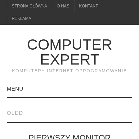
STRONA GŁÓWNA
O NAS
KONTAKT
REKLAMA
COMPUTER
EXPERT
KOMPUTERY INTERNET OPROGRAMOWANIE
MENU
PAMIĘĆ
OLED
DRUKARKI
MONITORY
PIERWSZY MONITOR