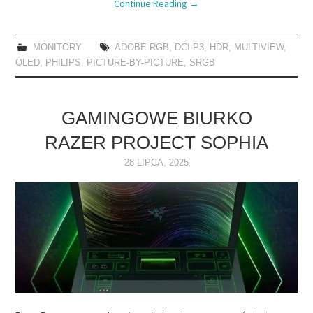
Continue Reading
→
MONITORY
ADOBE RGB
,
DCI-P3
,
HDR
,
MULTIVIEW
,
OLED
,
PHILIPS
,
PICTURE-BY-PICTURE
,
SRGB
GAMINGOWE BIURKO
RAZER PROJECT SOPHIA
28 LIPCA, 2025