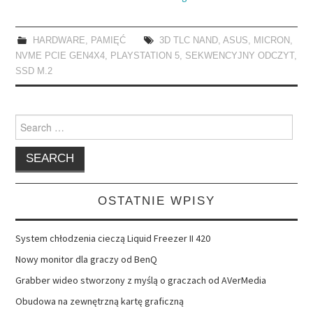
HARDWARE
,
PAMIĘĆ
3D TLC NAND
,
ASUS
,
MICRON
,
NVME PCIE GEN4X4
,
PLAYSTATION 5
,
SEKWENCYJNY ODCZYT
,
SSD M.2
Search
for:
OSTATNIE WPISY
System chłodzenia cieczą Liquid Freezer II 420
Nowy monitor dla graczy od BenQ
Grabber wideo stworzony z myślą o graczach od AVerMedia
Obudowa na zewnętrzną kartę graficzną