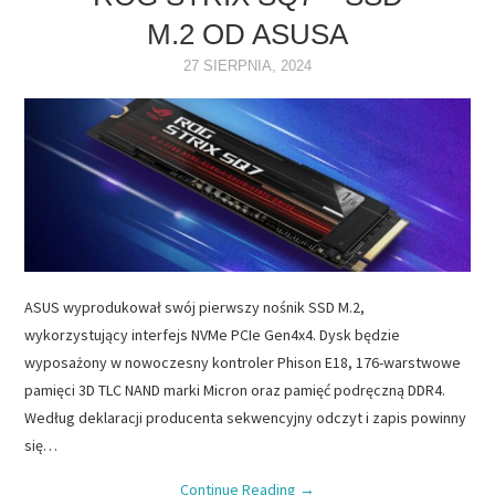
M.2 OD ASUSA
NAPĘDY
27 SIERPNIA, 2024
OPROGRAMOWANIE
INTERNET
ASUS wyprodukował swój pierwszy nośnik SSD M.2,
wykorzystujący interfejs NVMe PCIe Gen4x4. Dysk będzie
wyposażony w nowoczesny kontroler Phison E18, 176-warstwowe
pamięci 3D TLC NAND marki Micron oraz pamięć podręczną DDR4.
Według deklaracji producenta sekwencyjny odczyt i zapis powinny
się…
Continue Reading
→