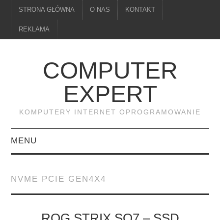
STRONA GŁÓWNA
O NAS
KONTAKT
REKLAMA
COMPUTER
EXPERT
KOMPUTERY INTERNET OPROGRAMOWANIE
MENU
PAMIĘĆ
NVME PCIE GEN4X4
DRUKARKI
MONITORY
ROG STRIX SQ7 – SSD