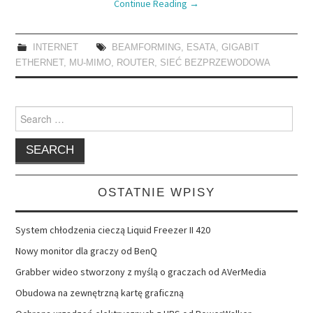
Continue Reading
→
INTERNET
BEAMFORMING
,
ESATA
,
GIGABIT
ETHERNET
,
MU-MIMO
,
ROUTER
,
SIEĆ BEZPRZEWODOWA
Search
for:
OSTATNIE WPISY
System chłodzenia cieczą Liquid Freezer II 420
Nowy monitor dla graczy od BenQ
Grabber wideo stworzony z myślą o graczach od AVerMedia
Obudowa na zewnętrzną kartę graficzną