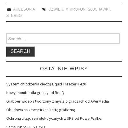
AKCESORIA
DŹWIĘK
,
MIKROFON
,
SŁUCHAWKI
,
STEREO
Search
for:
OSTATNIE WPISY
System chłodzenia cieczą Liquid Freezer II 420
Nowy monitor dla graczy od BenQ
Grabber wideo stworzony z myślą o graczach od AVerMedia
Obudowa na zewnętrzną kartę graficzną
Ochrona urządzeń elektrycznych z UPS od PowerWalker
Samsung SSD 860 QVO