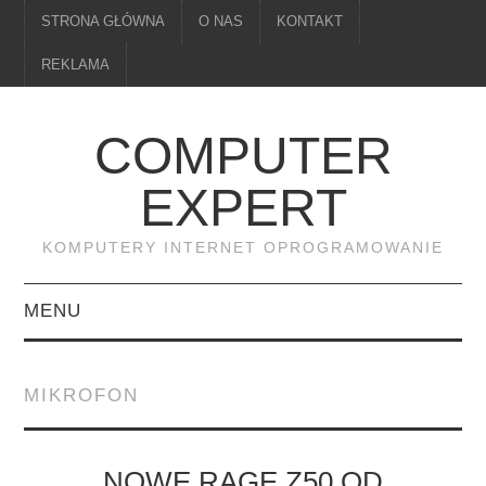
STRONA GŁÓWNA
O NAS
KONTAKT
REKLAMA
COMPUTER
EXPERT
KOMPUTERY INTERNET OPROGRAMOWANIE
MENU
PAMIĘĆ
MIKROFON
DRUKARKI
MONITORY
NOWE RAGE Z50 OD