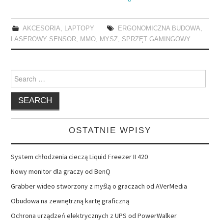
AKCESORIA
,
LAPTOPY
ERGONOMICZNA BUDOWA
,
LASEROWY SENSOR
,
MMO
,
MYSZ
,
SPRZĘT GAMINGOWY
Search
for:
OSTATNIE WPISY
System chłodzenia cieczą Liquid Freezer II 420
Nowy monitor dla graczy od BenQ
Grabber wideo stworzony z myślą o graczach od AVerMedia
Obudowa na zewnętrzną kartę graficzną
Ochrona urządzeń elektrycznych z UPS od PowerWalker