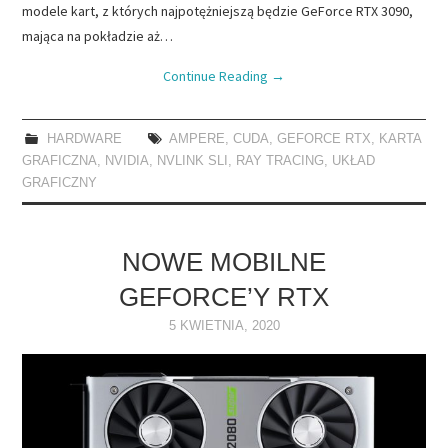
modele kart, z których najpotężniejszą będzie GeForce RTX 3090,
mająca na pokładzie aż…
Continue Reading
→
HARDWARE
AMPERE
,
CUDA
,
GEFORCE RTX
,
KARTA
GRAFICZNA
,
NVIDIA
,
NVLINK SLI
,
RAY TRACING
,
UKŁAD
GRAFICZNY
NOWE MOBILNE
GEFORCE’Y RTX
5 KWIETNIA, 2020