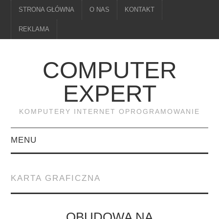
STRONA GŁÓWNA
O NAS
KONTAKT
REKLAMA
COMPUTER
EXPERT
KOMPUTERY INTERNET OPROGRAMOWANIE
MENU
PAMIĘĆ
KARTA GRAFICZNA
DRUKARKI
MONITORY
OBUDOWA NA