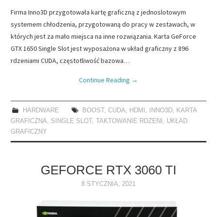
Firma Inno3D przygotowała kartę graficzną z jednoslotowym
systemem chłodzenia, przygotowaną do pracy w zestawach, w
których jest za mało miejsca na inne rozwiązania. Karta GeForce
GTX 1650 Single Slot jest wyposażona w układ graficzny z 896
rdzeniami CUDA, częstotliwość bazowa…
Continue Reading
→
HARDWARE
BOOST
,
CUDA
,
HDMI
,
INNO3D
,
KARTA
GRAFICZNA
,
SINGLE SLOT
,
TAKTOWANIE RDZENI
,
UKŁAD
GRAFICZNY
GEFORCE RTX 3060 TI
8 STYCZNIA, 2021