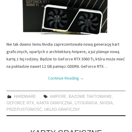
Nie tak dawno temu Nvidia zaprezentowała nową generację kart
graficznych, opartych o architekturę Ampere, a już planuje nową
kartę z tej rodziny. Będzie to GeForce RTX 3060 Ti, która może mieć
na pokładzie nawet 12 GB pamięci GDDR6. GeForce RTX…
Continue Reading
→
HARDWARE
AMPERE
,
BAZOWE TAKTOWANIE
,
GEFORCE RTX
,
KARTA GRAFICZNA
,
LITOGRAFIA
,
NVIDIA
,
PRZEPUSTOWOŚĆ
,
UKŁAD GRAFICZNY