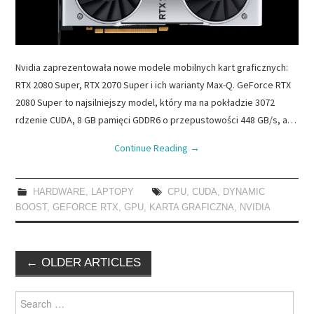
Nvidia zaprezentowała nowe modele mobilnych kart graficznych:
RTX 2080 Super, RTX 2070 Super i ich warianty Max-Q. GeForce RTX
2080 Super to najsilniejszy model, który ma na pokładzie 3072
rdzenie CUDA, 8 GB pamięci GDDR6 o przepustowości 448 GB/s, a…
Continue Reading
→
HARDWARE
,
LAPTOPY
CPU
,
CUDA
,
DYNAMIC
BOOST
,
GEFORCE RTX
,
GPU
,
KARTA GRAFICZNA
,
NVIDIA
Post
←
OLDER ARTICLES
navigation
Search
for: