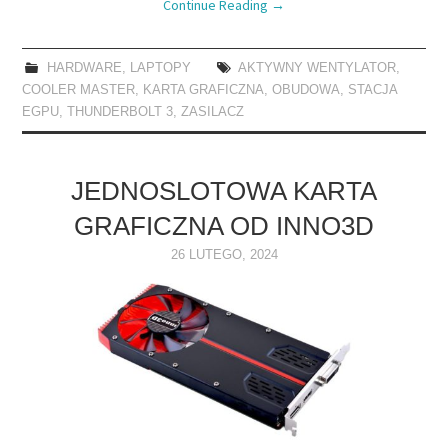
Continue Reading
→
HARDWARE
,
LAPTOPY
AKTYWNY WENTYLATOR
,
COOLER MASTER
,
KARTA GRAFICZNA
,
OBUDOWA
,
STACJA
EGPU
,
THUNDERBOLT 3
,
ZASILACZ
JEDNOSLOTOWA KARTA
GRAFICZNA OD INNO3D
26 LUTEGO, 2024