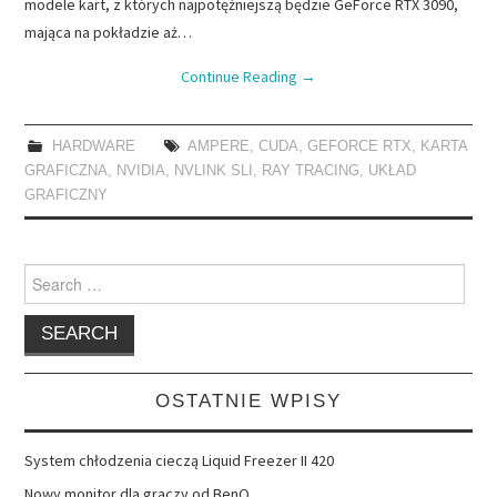
modele kart, z których najpotężniejszą będzie GeForce RTX 3090,
mająca na pokładzie aż…
Continue Reading
→
HARDWARE
AMPERE
,
CUDA
,
GEFORCE RTX
,
KARTA
GRAFICZNA
,
NVIDIA
,
NVLINK SLI
,
RAY TRACING
,
UKŁAD
GRAFICZNY
Search
for:
OSTATNIE WPISY
System chłodzenia cieczą Liquid Freezer II 420
Nowy monitor dla graczy od BenQ