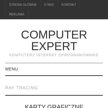
STRONA GŁÓWNA
O NAS
KONTAKT
REKLAMA
COMPUTER
EXPERT
KOMPUTERY INTERNET OPROGRAMOWANIE
MENU
PAMIĘĆ
RAY TRACING
DRUKARKI
MONITORY
KARTY GRAFICZNE