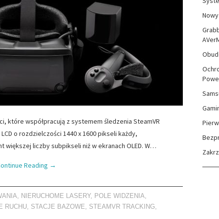
Syste
Nowy 
Grabb
AVer
Obudo
Ochro
Powe
Sams
Gami
ości, które współpracują z systemem śledzenia SteamVR
Pierw
CD o rozdzielczości 1440 x 1600 pikseli każdy,
Bezp
t większej liczby subpikseli niż w ekranach OLED. W…
Zakr
ontinue Reading
→
WANIA
,
NIERUCHOME LASERY
,
POLE WIDZENIA
,
E RUCHU
,
STACJE BAZOWE
,
STEAMVR TRACKING
,