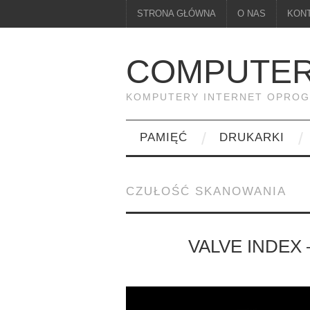
STRONA GŁÓWNA
O NAS
KON
COMPUTER
KOMPUTERY INTERNET OPRO
PAMIĘĆ
DRUKARKI
CZUŁOŚĆ SKANOWANIA
VALVE INDEX