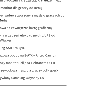
m chłodzenia cieczą Liquid Freezer II 420
monitor dla graczy od BenQ
er wideo stworzony z myślą o graczach od
Media
wa na zewnętrzną kartę graficzną
na urządzeń elektrycznych z UPS od
rWalker
ung SSD 860 QVO
ngowa obudowa E-ATX – Antec Cannon
szy monitor Philipsa z ekranem OLED
rzewodowa mysz dla graczy od HyperX
zywiony Samsung Odyssey G5