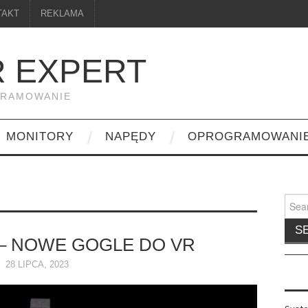
TAKT
REKLAMA
 EXPERT
GRAMOWANIE
MONITORY
NAPĘDY
OPROGRAMOWANI
Searc
for:
 – NOWE GOGLE DO VR
28 LIPCA, 2023