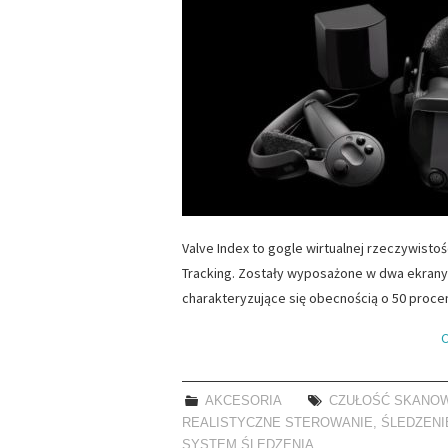
Valve Index to gogle wirtualnej rzeczywist
Tracking. Zostały wyposażone w dwa ekrany L
charakteryzujące się obecnością o 50 procen
C
AKCESORIA
CZUŁOŚĆ SKANO
REALISTYCZNE STEROWANIE
,
ŚLEDZENI
SYSTEM ŚLEDZENIA