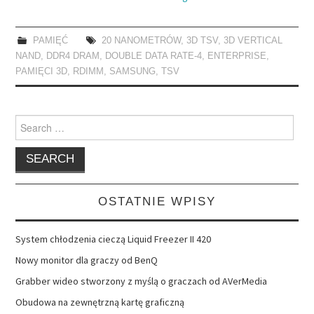
PAMIĘĆ
20 NANOMETRÓW
,
3D TSV
,
3D VERTICAL
NAND
,
DDR4 DRAM
,
DOUBLE DATA RATE-4
,
ENTERPRISE
,
PAMIĘCI 3D
,
RDIMM
,
SAMSUNG
,
TSV
Search
for:
OSTATNIE WPISY
System chłodzenia cieczą Liquid Freezer II 420
Nowy monitor dla graczy od BenQ
Grabber wideo stworzony z myślą o graczach od AVerMedia
Obudowa na zewnętrzną kartę graficzną