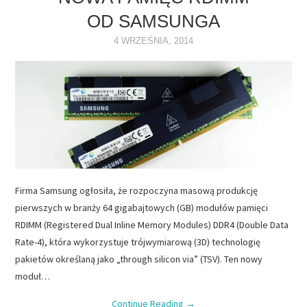
OD SAMSUNGA
NAPĘDY
4 WRZEŚNIA, 2014
OPROGRAMOWANIE
INTERNET
Firma Samsung ogłosiła, że rozpoczyna masową produkcję
pierwszych w branży 64 gigabajtowych (GB) modułów pamięci
RDIMM (Registered Dual Inline Memory Modules) DDR4 (Double Data
Rate-4), która wykorzystuje trójwymiarową (3D) technologię
pakietów określaną jako „through silicon via” (TSV). Ten nowy
moduł…
Continue Reading
→