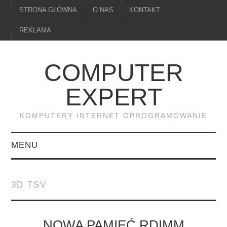
STRONA GŁÓWNA
O NAS
KONTAKT
REKLAMA
COMPUTER
EXPERT
KOMPUTERY INTERNET OPROGRAMOWANIE
MENU
PAMIĘĆ
3D TSV
DRUKARKI
MONITORY
NOWA PAMIĘĆ RDIMM