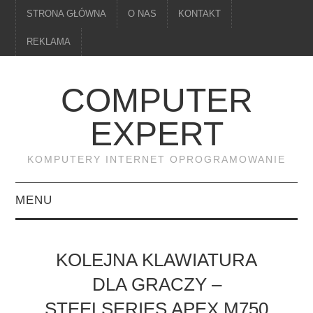
STRONA GŁÓWNA
O NAS
KONTAKT
REKLAMA
COMPUTER
EXPERT
KOMPUTERY INTERNET OPROGRAMOWANIE
MENU
PAMIĘĆ
KOLEJNA KLAWIATURA
DRUKARKI
DLA GRACZY –
STEELSERIES APEX M750
MONITORY