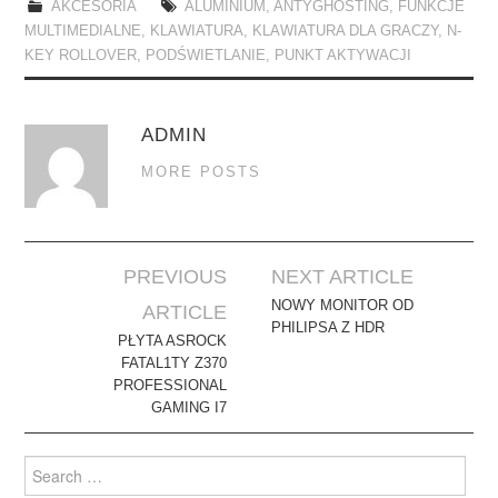
AKCESORIA
ALUMINIUM
,
ANTYGHOSTING
,
FUNKCJE
MULTIMEDIALNE
,
KLAWIATURA
,
KLAWIATURA DLA GRACZY
,
N-
KEY ROLLOVER
,
PODŚWIETLANIE
,
PUNKT AKTYWACJI
ADMIN
MORE POSTS
Post
PREVIOUS
NEXT ARTICLE
navigation
NOWY MONITOR OD
ARTICLE
PHILIPSA Z HDR
PŁYTA ASROCK
FATAL1TY Z370
PROFESSIONAL
GAMING I7
Search
for: