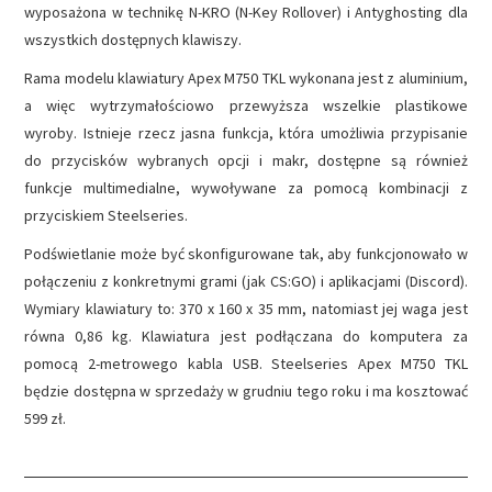
wyposażona w technikę N-KRO (N-Key Rollover) i Antyghosting dla
wszystkich dostępnych klawiszy.
Rama modelu klawiatury Apex M750 TKL wykonana jest z aluminium,
a więc wytrzymałościowo przewyższa wszelkie plastikowe
wyroby. Istnieje rzecz jasna funkcja, która umożliwia przypisanie
do przycisków wybranych opcji i makr, dostępne są również
funkcje multimedialne, wywoływane za pomocą kombinacji z
przyciskiem Steelseries.
Podświetlanie może być skonfigurowane tak, aby funkcjonowało w
połączeniu z konkretnymi grami (jak CS:GO) i aplikacjami (Discord).
Wymiary klawiatury to: 370 x 160 x 35 mm, natomiast jej waga jest
równa 0,86 kg. Klawiatura jest podłączana do komputera za
pomocą 2-metrowego kabla USB. Steelseries Apex M750 TKL
będzie dostępna w sprzedaży w grudniu tego roku i ma kosztować
599 zł.