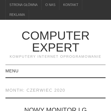
STRONA GŁÓWNA
O NAS
KONTAKT
REKLAMA
COMPUTER
EXPERT
KOMPUTERY INTERNET OPROGRAMOWANIE
MENU
PAMIĘĆ
MONTH:
CZERWIEC 2020
DRUKARKI
MONITORY
NOWY MONITOR LG