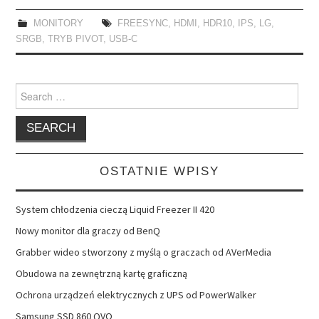
MONITORY
FREESYNC
,
HDMI
,
HDR10
,
IPS
,
LG
,
SRGB
,
TRYB PIVOT
,
USB-C
Search
for:
OSTATNIE WPISY
System chłodzenia cieczą Liquid Freezer II 420
Nowy monitor dla graczy od BenQ
Grabber wideo stworzony z myślą o graczach od AVerMedia
Obudowa na zewnętrzną kartę graficzną
Ochrona urządzeń elektrycznych z UPS od PowerWalker
Samsung SSD 860 QVO