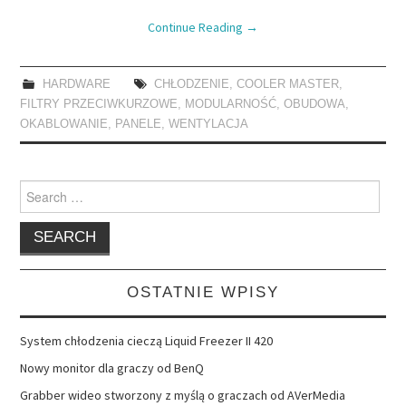
Continue Reading
→
HARDWARE
CHŁODZENIE
,
COOLER MASTER
,
FILTRY PRZECIWKURZOWE
,
MODULARNOŚĆ
,
OBUDOWA
,
OKABLOWANIE
,
PANELE
,
WENTYLACJA
Search
for:
OSTATNIE WPISY
System chłodzenia cieczą Liquid Freezer II 420
Nowy monitor dla graczy od BenQ
Grabber wideo stworzony z myślą o graczach od AVerMedia