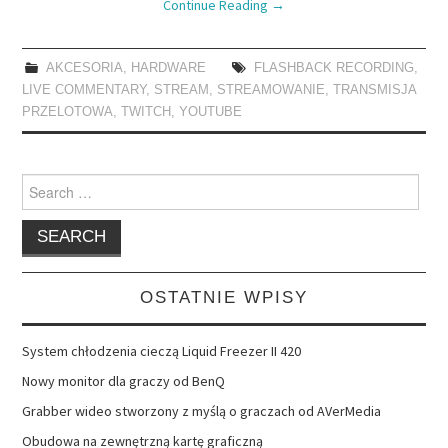
Continue Reading
→
AKCESORIA
,
HARDWARE
FLASHBACK RECORDING
,
LIVE COMMENTARY
,
STREAM
,
STREAMOWANIE
,
TRANSMISJA
PRZELOTOWA
,
TWITCH
,
YOUTUBE
Search
for:
OSTATNIE WPISY
System chłodzenia cieczą Liquid Freezer II 420
Nowy monitor dla graczy od BenQ
Grabber wideo stworzony z myślą o graczach od AVerMedia
Obudowa na zewnętrzną kartę graficzną