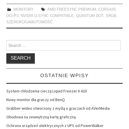
MONITORY
AMD FREESYNC PREMIUM
,
CORSAIR
,
DCI-P3
,
NVIDIA G-SYNC COMPATIBLE
,
QUANTUM DOT
,
SRGB
,
SZEROKOGAMUTOWOŚĆ
Search
for:
OSTATNIE WPISY
System chłodzenia cieczą Liquid Freezer II 420
Nowy monitor dla graczy od BenQ
Grabber wideo stworzony z myślą o graczach od AVerMedia
Obudowa na zewnętrzną kartę graficzną
Ochrona urządzeń elektrycznych z UPS od PowerWalker