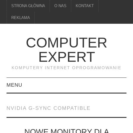
STRONA GŁÓWNA
O NAS
KONTAKT
REKLAMA
COMPUTER
EXPERT
KOMPUTERY INTERNET OPROGRAMOWANIE
MENU
PAMIĘĆ
NVIDIA G-SYNC COMPATIBLE
DRUKARKI
MONITORY
NOWE MONITORY DLA