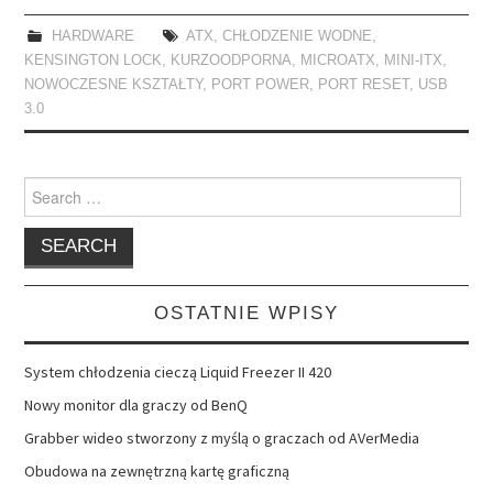
HARDWARE
ATX
,
CHŁODZENIE WODNE
,
KENSINGTON LOCK
,
KURZOODPORNA
,
MICROATX
,
MINI-ITX
,
NOWOCZESNE KSZTAŁTY
,
PORT POWER
,
PORT RESET
,
USB
3.0
Search
for:
OSTATNIE WPISY
System chłodzenia cieczą Liquid Freezer II 420
Nowy monitor dla graczy od BenQ
Grabber wideo stworzony z myślą o graczach od AVerMedia
Obudowa na zewnętrzną kartę graficzną