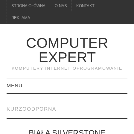
STRONA GŁÓWNA
O NAS
KONTAKT
REKLAMA
COMPUTER
EXPERT
KOMPUTERY INTERNET OPROGRAMOWANIE
MENU
PAMIĘĆ
KURZOODPORNA
DRUKARKI
MONITORY
BIAŁA SILVERSTONE