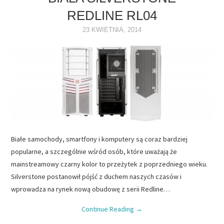
REDLINE RL04
NAPĘDY
23 KWIETNIA, 2014
OPROGRAMOWANIE
INTERNET
Białe samochody, smartfony i komputery są coraz bardziej
popularne, a szczególnie wśród osób, które uważają że
mainstreamowy czarny kolor to przeżytek z poprzedniego wieku.
Silverstone postanowił pójść z duchem naszych czasów i
wprowadza na rynek nową obudowę z serii Redline…
Continue Reading
→